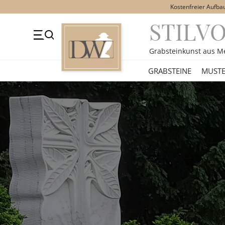
Kostenfreier Aufba
STILV
+49 (0)3641 4787525
Beratung Mo-Fr. 09-16 Uhr
Kont
Grabsteinkunst aus M
GRABSTEINE
GRABSTEINE
MUSTE
STILE
MOTIVE
MATERIAL
ÜBER UNS
VIDEOS
RATGEBER
KONTAKT