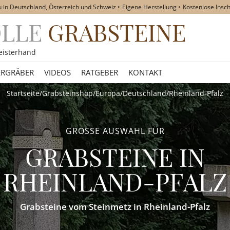
u in Deutschland, Österreich und Schweiz
Eigene Herstellung
Kostenlose Insch
OLLE
GRABSTEINE
akt
eisterhand
RGRÄBER
VIDEOS
RATGEBER
KONTAKT
Startseite
/
Grabsteinshop
/
Europa
/
Deutschland
/
Rheinland-Pfalz
GROSSE AUSWAHL FÜR
GRABSTEINE
IN
RHEINLAND-PFALZ
Grabsteine vom Steinmetz in Rheinland-Pfalz