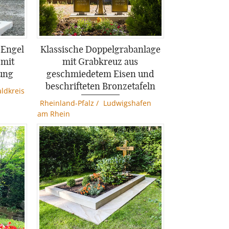
 Engel
Klassische Doppelgrabanlage
 mit
mit Grabkreuz aus
ung
geschmiedetem Eisen und
beschrifteten Bronzetafeln
ldkreis
Rheinland-Pfalz
/
Ludwigshafen
am Rhein