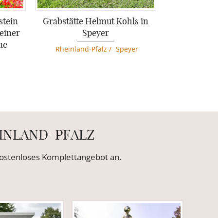
stein
Grabstätte Helmut Kohls in
leiner
Speyer
ne
Rheinland-Pfalz
/
Speyer
EINLAND-PFALZ
 kostenloses Komplettangebot an.