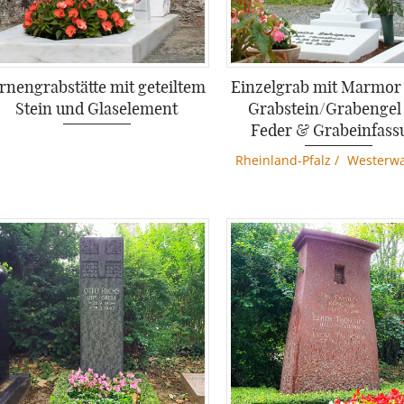
rnengrabstätte mit geteiltem
Einzelgrab mit Marmor
Stein und Glaselement
Grabstein/Grabengel
Feder & Grabeinfass
Rheinland-Pfalz
/
Westerwa