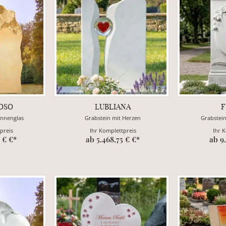
OSO
LUBLIANA
F
onnenglas
Grabstein mit Herzen
Grabstei
preis
Ihr Komplettpreis
Ihr 
 € €*
ab 5.468,75 € €*
ab 9