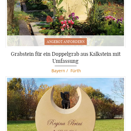
MICHELANGELO
ANGEBOT ANFORDERN
GRABSTEIN MIT MICHELANGELO MOTIV
Grabstein für ein Doppelgrab aus Kalkstein mit
Komplettpreis mit Aufbau
Umfassung
4.450 €
Bayern
/
Fürth