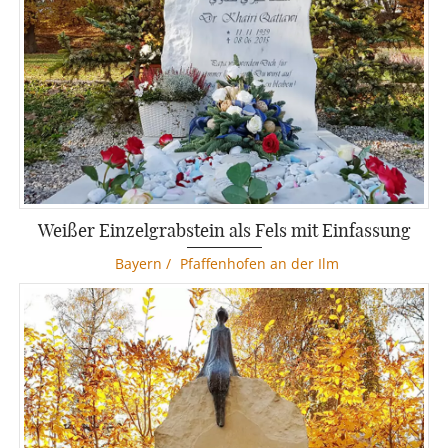
Weißer Einzelgrabstein als Fels mit Einfassung
Bayern
/
Pfaffenhofen an der Ilm