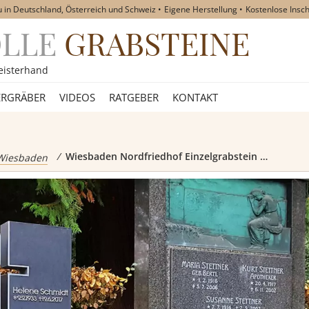
u in Deutschland, Österreich und Schweiz
Eigene Herstellung
Kostenlose Insch
OLLE
GRABSTEINE
akt
eisterhand
RGRÄBER
VIDEOS
RATGEBER
KONTAKT
eine
Wiesbaden Nordfriedhof Einzelgrabstein Schmidt
Wiesbaden
teine
teine
teine