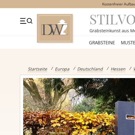
Kostenfreier Aufba
STILV
+49 (0)3641 4787525
Beratung Mo-Fr. 09-16 Uhr
Kont
Grabsteinkunst aus M
GRABSTEINE
GRABSTEINE
MUSTE
Alle Grabst
Startseite
Europa
Deutschland
Hessen
Einzelgrabs
Doppelgrabs
Kindergrabs