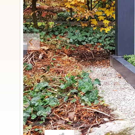
Urnengrabs
STILE
Klassisc
Romantis
Moder
Zweiteil