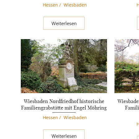
Hessen
/
Wiesbaden
Weiterlesen
Wiesbaden Nordfriedhof historische
Wiesbaden
Familiengrabstätte mit Engel Möhring
Famil
Hessen
/
Wiesbaden
Weiterlesen