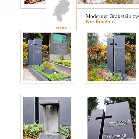
Engel
Moderner Grabstein zwe
Nordfriedhof
Hessen
Stelen
MOTIVE
Glas
Rose
Sonne