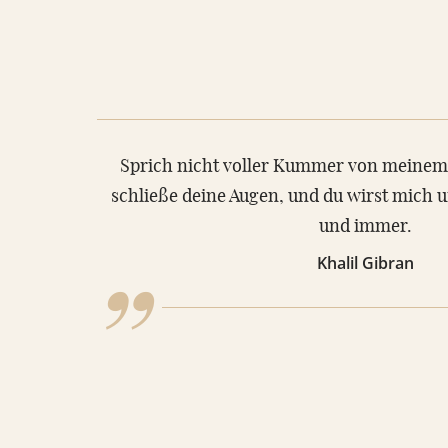
VIDEOS
RATGEBER
KONTAKT
„
Sprich nicht voller Kummer von meine
REFERENZEN
schließe deine Augen, und du wirst mich u
und immer.
Khalil Gibran