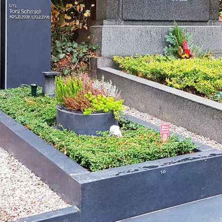
teine
h
ch
n
ig