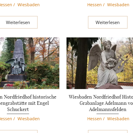
Hessen
/
Wiesbaden
Hessen
/
Wiesbaden
Weiterlesen
Weiterlesen
 Nordfriedhof historische
Wiesbaden Nordfriedhof Histo
iengrabstätte mit Engel
Grabanlage Adelmann v
Schuckert
Adelmannsfelden
Hessen
/
Wiesbaden
Hessen
/
Wiesbaden