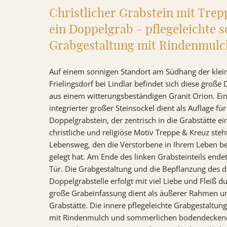
Christlicher Grabstein mit Trep
VIDEOS
ein Doppelgrab - pflegeleichte
RATGEBER
Grabgestaltung mit Rindenmulc
KONTAKT
Auf einem sonnigen Standort am Südhang der kle
Frielingsdorf bei Lindlar befindet sich diese groß
REFERENZEN
aus einem witterungsbeständigen Granit Orion. Ein
integrierter großer Steinsockel dient als Auflage f
Doppelgrabstein, der zentrisch in die Grabstätte e
christliche und religiöse Motiv Treppe & Kreuz ste
Lebensweg, den die Verstorbene in Ihrem Leben be
gelegt hat. Am Ende des linken Grabsteinteils endet
Tür. Die Grabgestaltung und die Bepflanzung des 
Doppelgrabstelle erfolgt mit viel Liebe und Fleiß 
große Grabeinfassung dient als äußerer Rahmen u
Grabstätte. Die innere pflegeleichte Grabgestaltun
mit Rindenmulch und sommerlichen bodendeckend