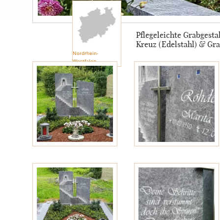
Engel
Pflegeleichte Grabges
Kreuz (Edelstahl) & Gra
Stelen
Nordrhein-
Westfalen
MOTIVE
Glas
Rose
Sonne