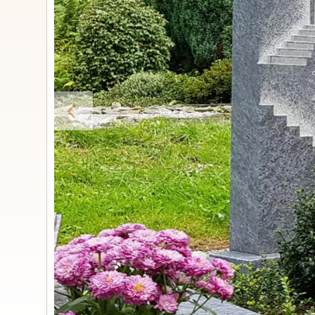
Urnengrabs
STILE
Klassisc
Romantis
Moder
Zweiteil