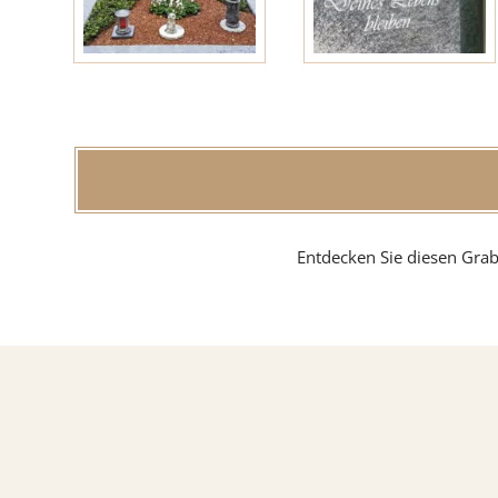
Findlin
MATERIAL
Sandste
Entdecken Sie diesen Grab
Marmo
Granit
ÜBER UNS