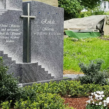
teine
h
ch
n
ig