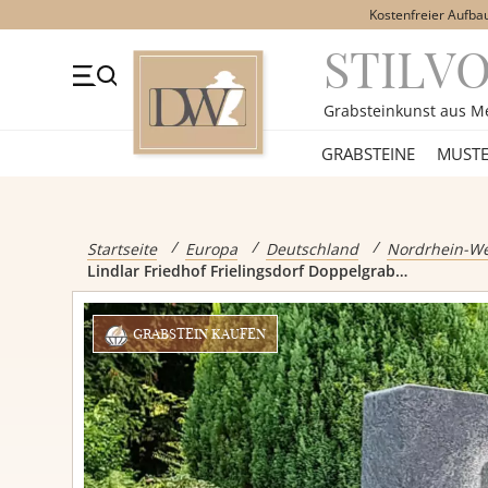
Kostenfreier Aufba
STILV
+49 (0)3641 4787525
Beratung Mo-Fr. 09-16 Uhr
Kont
Grabsteinkunst aus M
GRABSTEINE
GRABSTEINE
MUSTE
Alle Grabst
Startseite
Europa
Deutschland
Nordrhein-We
Lindlar Friedhof Frielingsdorf Doppelgrabmal Rhode
Einzelgrabs
GRABSTEIN KAUFEN
Doppelgrabs
Kindergrabs