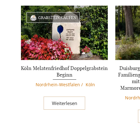
GRABSTEIN KAUFEN
Köln Melatenfriedhof Doppelgrabstein
Duisburg
Beginn
Familien
mit
Nordrhein-Westfalen
/
Köln
Marmore
Nordrh
Weiterlesen