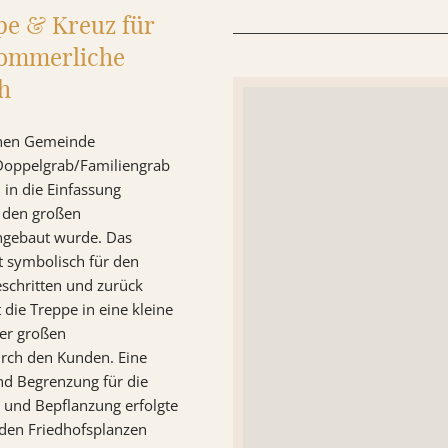
pe & Kreuz für
 sommerliche
h
inen Gemeinde
e Doppelgrab/Familiengrab
 in die Einfassung
ür den großen
ingebaut wurde. Das
ht symbolisch für den
schritten und zurück
 die Treppe in eine kleine
der großen
durch den Kunden. Eine
nd Begrenzung für die
g und Bepflanzung erfolgte
en Friedhofsplanzen