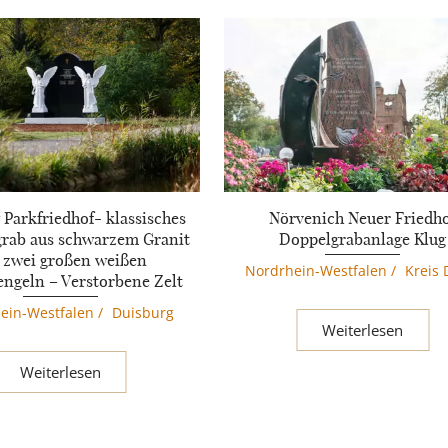
 Parkfriedhof- klassisches
Nörvenich Neuer Friedh
grab aus schwarzem Granit
Doppelgrabanlage Klug
 zwei großen weißen
Nordrhein-Westfalen
/
Kreis
ngeln – Verstorbene Zelt
ein-Westfalen
/
Duisburg
Weiterlesen
Weiterlesen