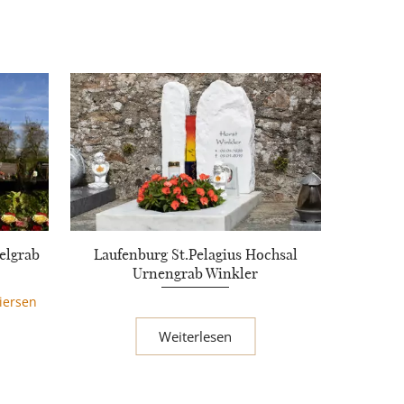
elgrab
Laufenburg St.Pelagius Hochsal
Urnengrab Winkler
Viersen
Weiterlesen