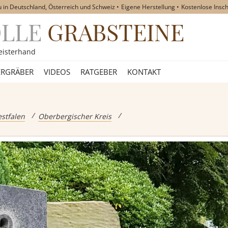
u in Deutschland, Österreich und Schweiz
Eigene Herstellung
Kostenlose Insch
OLLE
GRABSTEINE
akt
eisterhand
RGRÄBER
VIDEOS
RATGEBER
KONTAKT
eine
stfalen
Oberbergischer Kreis
teine
teine
teine