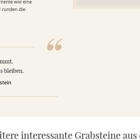
mente wie eine
l runden die
“
tummt,
s bleiben.
stein
tere interessante Grabsteine aus