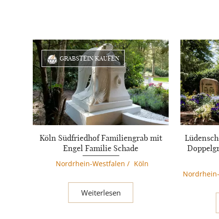
GRABSTEIN KAUFEN
Köln Südfriedhof Familiengrab mit
Lüdensche
Engel Familie Schade
Doppelgr
Nordrhein-Westfalen
/
Köln
Nordrhein
Weiterlesen