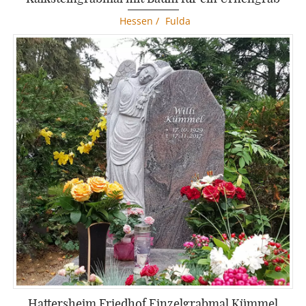
Komplettpreis mit Aufbau
Hessen
/
Fulda
3.950 €
Hattersheim Friedhof Einzelgrabmal Kümmel