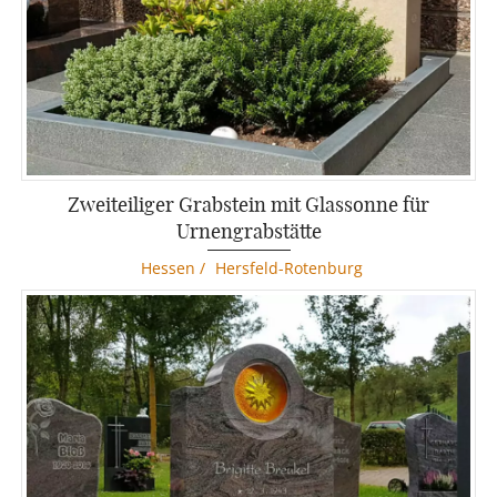
Zweiteiliger Grabstein mit Glassonne für
Urnengrabstätte
Hessen
/
Hersfeld-Rotenburg