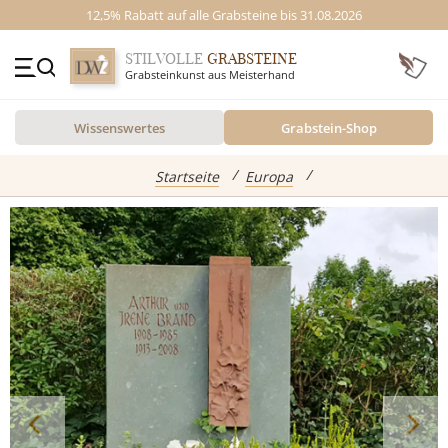
12,5% Rabatt auf alle Grabsteine bis 31.08.2026
STILVOLLE
GRABSTEINE
Grabsteinkunst aus Meisterhand
+49 (0)3641 4787525
Wissenswertes
Grabstein-Shop
Beratung Mo-Fr. 09-16 Uhr
Kontakt
GRABSTEINE
Startseite
Europa
Inspiration
Alle Grabsteine
abgebildete Produkte
Standort
Einzelgrabsteine
Grabstein Shop
Doppelgrabsteine
Kindergrabsteine