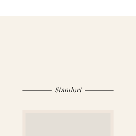
MATERIAL
Sandstein
Marmor
Granit
Standort
ÜBER UNS
VIDEOS
RATGEBER