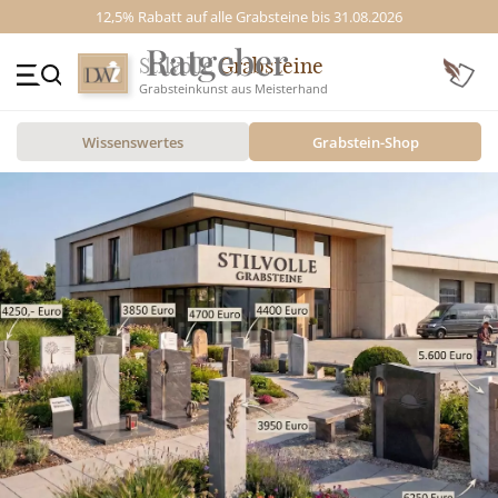
12,5% Rabatt auf alle Grabsteine bis 31.08.2026
Stilvolle
Grabsteine
Grabsteinkunst aus Meisterhand
+49 (0)3641 4787525
Wissenswertes
Grabstein-Shop
Beratung Mo-Fr. 09-16 Uhr
Kontakt
GRABSTEINE
STILE
MOTIVE
MATERIAL
ÜBER UNS
VIDEOS