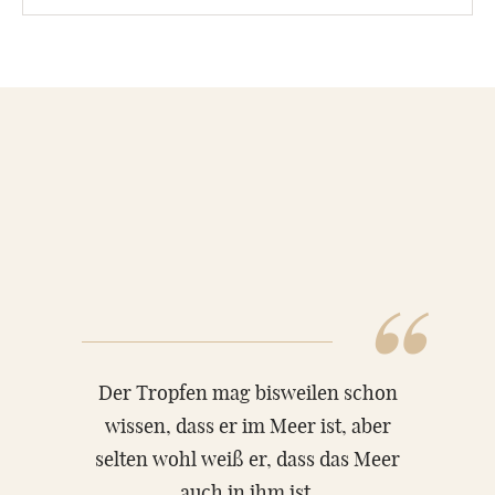
MATERIAL
Sandstein
Marmor
“
Granit
ÜBER UNS
Der Tropfen mag bisweilen schon
wissen, dass er im Meer ist, aber
VIDEOS
selten wohl weiß er, dass das Meer
RATGEBER
auch in ihm ist.