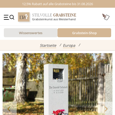
12,5% Rabatt auf alle Grabsteine bis 31.08.2026
STILVOLLE
GRABSTEINE
Grabsteinkunst aus Meisterhand
+49 (0)3641 4787525
Wissenswertes
Grabstein-Shop
Beratung Mo-Fr. 09-16 Uhr
Kontakt
GRABSTEINE
Startseite
Europa
Inspiration
Alle Grabsteine
abgebildete Produkte
Standort
Einzelgrabsteine
Grabstein Shop
Doppelgrabsteine
Kindergrabsteine