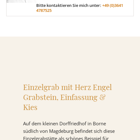
Bitte kontaktieren Sie mich unter:
+49 (0)3641
4787525
MATERIAL
Sandstein
Marmor
Granit
Einzelgrab mit Herz Engel
Grabstein, Einfassung &
Kies
ÜBER UNS
VIDEOS
Auf dem kleinen Dorffriedhof in Borne
südlich von Magdeburg befindet sich diese
RATGEBER
Einzelgrabstätte als schönes Beispiel für