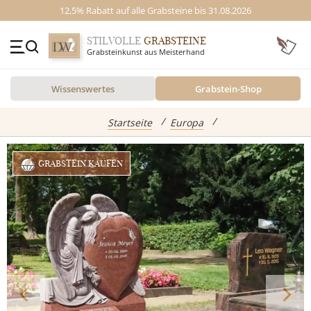
12,5% Rabatt auf alle Grabsteine bis 31.08.2026
STILVOLLE
GRABSTEINE
Grabsteinkunst aus Meisterhand
+49 (0)3641 4787525
Wissenswertes
Grabstein-Shop
Beratung Mo-Fr. 09-16 Uhr
Kontakt
GRABSTEINE
Startseite
Europa
Inspiration
GRABSTEIN KAUFEN
Alle Grabsteine
abgebildete Produkte
Standort
Einzelgrabsteine
Grabstein Shop
Doppelgrabsteine
Kindergrabsteine