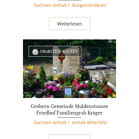
Sachsen-Anhalt
/
Burgenlandkreis
Weiterlesen
GRABSTEIN KAUFEN
Gröbern Gemeinde Muldenstausee
Friedhof Familiengrab Krüger
Sachsen-Anhalt
/
Anhalt-Bitterfeld