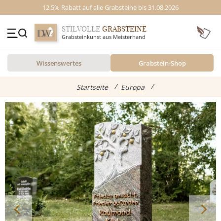
12,5% Rabatt auf alle Grabsteine bis 31.08.2026
STILVOLLE
GRABSTEINE
Grabsteinkunst aus Meisterhand
+49 (0)3641 4787525
Wissenswertes
Grabstein-Shop
Beratung Mo-Fr. 09-16 Uhr
Kontakt
GRABSTEINE
Startseite
Europa
Inspiration
Alle Grabsteine
abgebildete Produkte
Standort
Einzelgrabsteine
Grabstein Shop
Doppelgrabsteine
Kindergrabsteine