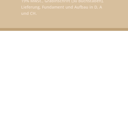
19% MwSt., Grabinschrift (30 Buchstaben),
Lieferung, Fundament und Aufbau in D, A
und CH.