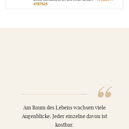
4787525
MATERIAL
Sandstein
Marmor
Granit
“
ÜBER UNS
Am Baum des Lebens wachsen viele
VIDEOS
Augenblicke. Jeder einzelne davon ist
RATGEBER
kostbar.