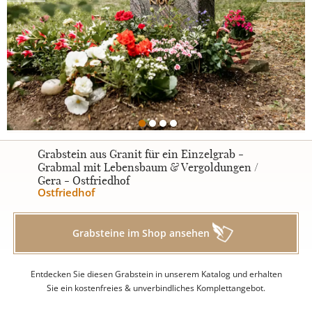
Urnengrabsteine
STILE
Klassisch
Grabstein aus Granit für ein Einzelgrab -
Grabmal mit Lebensbaum & Vergoldungen /
Gera - Ostfriedhof
Romantisch
Ostfriedhof
Modern
Grabsteine im Shop ansehen
Zweiteilig
Entdecken Sie diesen Grabstein in unserem Katalog und erhalten
Sie ein kostenfreies & unverbindliches Komplettangebot.