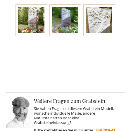
Engel
Stelen
MOTIVE
Glas
Rose
Weitere Fragen zum Grabstein
Sonne
Sie haben Fragen zu diesem Grabstein Modell,
wünsche individuelle Maße, andere
Natursteinarten oder eine
Findling
Grabsteineinfassung?
Bitte kontaktieren Sie mich unter:
+49 (0)3641