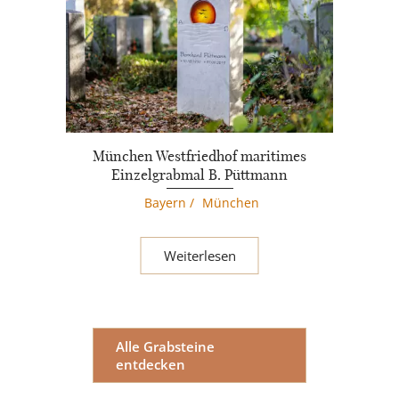
München Westfriedhof maritimes
Einzelgrabmal B. Püttmann
Bayern
/
München
Weiterlesen
Alle Grabsteine
entdecken