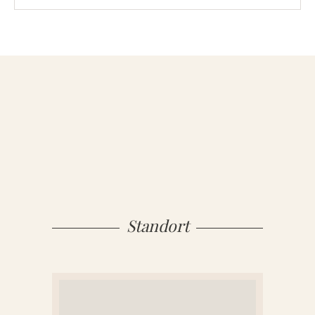
MATERIAL
Sandstein
Marmor
Granit
Standort
ÜBER UNS
VIDEOS
RATGEBER