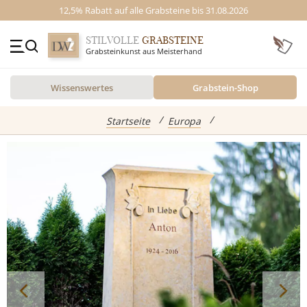
12,5% Rabatt auf alle Grabsteine bis 31.08.2026
STILVOLLE
GRABSTEINE
Grabsteinkunst aus Meisterhand
+49 (0)3641 4787525
Wissenswertes
Grabstein-Shop
Beratung Mo-Fr. 09-16 Uhr
Kontakt
GRABSTEINE
Startseite
Europa
Inspiration
Alle Grabsteine
abgebildete Produkte
Standort
Einzelgrabsteine
Grabstein Shop
Doppelgrabsteine
Kindergrabsteine