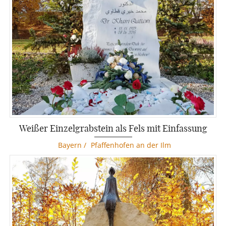
Weißer Einzelgrabstein als Fels mit Einfassung
Bayern
/
Pfaffenhofen an der Ilm