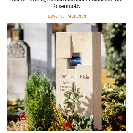
Rosenmotiv
Bayern
/
München