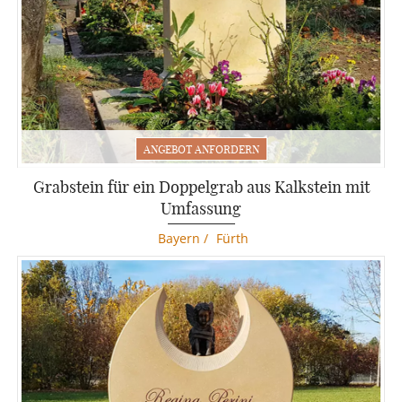
MICHELANGELO
ANGEBOT ANFORDERN
GRABSTEIN MIT MICHELANGELO MOTIV
Grabstein für ein Doppelgrab aus Kalkstein mit
Komplettpreis mit Aufbau
Umfassung
4.450 €
Bayern
/
Fürth