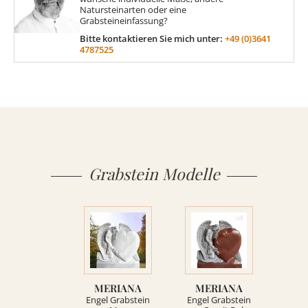
Natursteinarten oder eine
Grabsteineinfassung?
MATERIAL
Bitte kontaktieren Sie mich unter:
+49 (0)3641
4787525
Sandstein
Marmor
Granit
Grabstein Modelle
ÜBER UNS
VIDEOS
MERIANA
MERIANA
RATGEBER
Engel Grabstein
Engel Grabstein