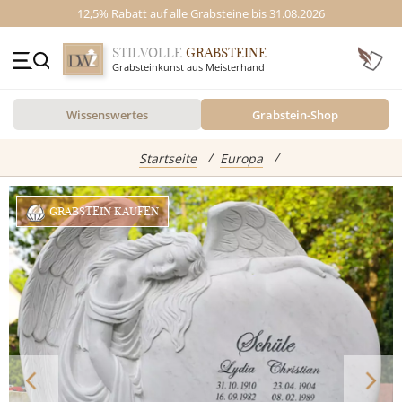
12,5% Rabatt auf alle Grabsteine bis 31.08.2026
STILVOLLE
GRABSTEINE
Grabsteinkunst aus Meisterhand
+49 (0)3641 4787525
Wissenswertes
Grabstein-Shop
Beratung Mo-Fr. 09-16 Uhr
Kontakt
GRABSTEINE
Startseite
Europa
Inspiration
GRABSTEIN KAUFEN
Alle Grabsteine
abgebildete Produkte
Standort
Einzelgrabsteine
Grabstein Shop
Doppelgrabsteine
Kindergrabsteine