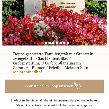
Urnengrabsteine
STILE
Klassisch
Doppelgrabstätte/Familiengrab mit Grabstein
zweigeteilt - Glas Element Blau /
Grabgestaltung & Grabbepflanzung im
Romantisch
Sommer - Blumen / Friedhof Melaten Köln
Melatenfriedhof
Modern
Grabsteine im Shop ansehen
Zweiteilig
Entdecken Sie diesen Grabstein in unserem Katalog und erhalten
Sie ein kostenfreies & unverbindliches Komplettangebot.