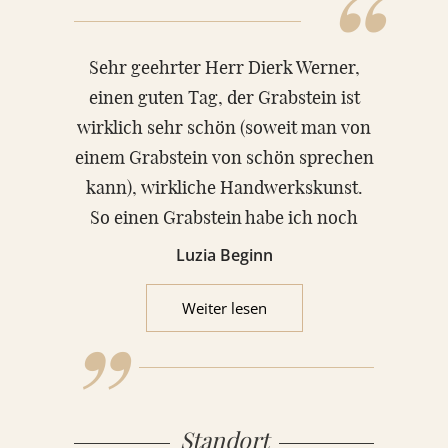
“
Sehr geehrter Herr Dierk Werner,
einen guten Tag, der Grabstein ist
wirklich sehr schön (soweit man von
einem Grabstein von schön sprechen
kann), wirkliche Handwerkskunst.
So einen Grabstein habe ich noch
„
nirgendwo gesehen, mein Mann
Luzia Beginn
wird sich darüber gefreut
Weiter lesen
Standort