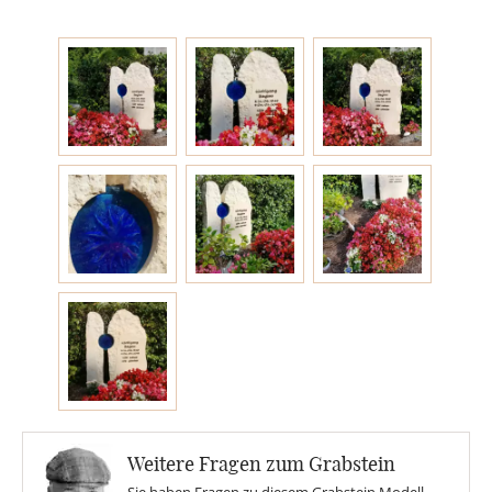
Engel
Stelen
MOTIVE
Glas
Rose
Sonne
Findling
Weitere Fragen zum Grabstein