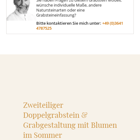
Sie haben Fragen zu diesem Grabstein Modell,
wünsche individuelle Maße, andere
Natursteinarten oder eine
Grabsteineinfassung?
MATERIAL
Bitte kontaktieren Sie mich unter:
+49 (0)3641
4787525
Sandstein
Marmor
Granit
Zweiteiliger
ÜBER UNS
Doppelgrabstein &
VIDEOS
Grabgestaltung mit Blumen
im Sommer
RATGEBER