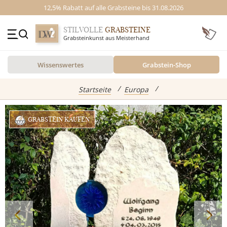
12,5% Rabatt auf alle Grabsteine bis 31.08.2026
STILVOLLE
GRABSTEINE
Grabsteinkunst aus Meisterhand
+49 (0)3641 4787525
Wissenswertes
Grabstein-Shop
Beratung Mo-Fr. 09-16 Uhr
Kontakt
GRABSTEINE
Startseite
Europa
Inspiration
GRABSTEIN KAUFEN
Alle Grabsteine
abgebildete Produkte
Standort
Einzelgrabsteine
Grabstein Shop
Doppelgrabsteine
Kindergrabsteine