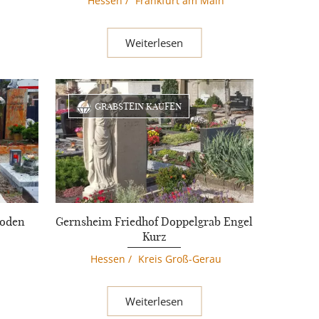
Hessen
/
Frankfurt am Main
Weiterlesen
GRABSTEIN KAUFEN
Roden
Gernsheim Friedhof Doppelgrab Engel
Kurz
Hessen
/
Kreis Groß-Gerau
Weiterlesen