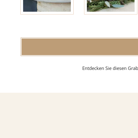
Findlin
MATERIAL
Sandste
Entdecken Sie diesen Grab
Marmo
Granit
ÜBER UNS