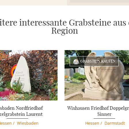
tere interessante Grabsteine aus
Region
GRABSTEIN KAUFEN
sbaden Nordfriedhof
Wixhausen Friedhof Doppelg
zelgrabstein Laurent
Sinner
Hessen
/
Wiesbaden
Hessen
/
Darmstadt