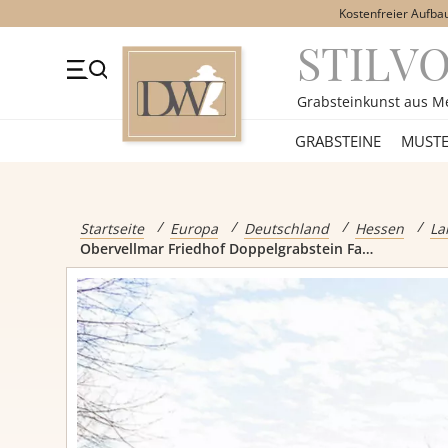
Kostenfreier Aufba
STILV
+49 (0)3641 4787525
Beratung Mo-Fr. 09-16 Uhr
Kont
Grabsteinkunst aus M
GRABSTEINE
GRABSTEINE
MUSTE
Alle Grabst
Startseite
Europa
Deutschland
Hessen
La
Obervellmar Friedhof Doppelgrabstein Familie Meyer
Einzelgrabs
Doppelgrabs
Kindergrabs