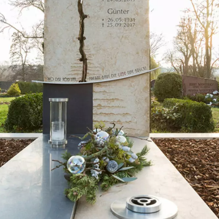
teine
h
ch
n
ig