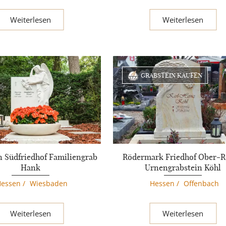
Weiterlesen
Weiterlesen
GRABSTEIN KAUFEN
 Südfriedhof Familiengrab
Rödermark Friedhof Ober-
Hank
Urnengrabstein Köhl
Hessen
/
Wiesbaden
Hessen
/
Offenbach
Weiterlesen
Weiterlesen