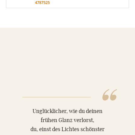
4787525
MATERIAL
Sandstein
Marmor
Granit
“
ÜBER UNS
Unglücklicher, wie du deinen
VIDEOS
frühen Glanz verlorst,
du, einst des Lichtes schönster
RATGEBER