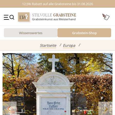
12,5% Rabatt auf alle Grabsteine bis 31.08.2026
STILVOLLE
GRABSTEINE
Grabsteinkunst aus Meisterhand
+49 (0)3641 4787525
Wissenswertes
Grabstein-Shop
Beratung Mo-Fr. 09-16 Uhr
Kontakt
GRABSTEINE
Startseite
Europa
Inspiration
Alle Grabsteine
abgebildete Produkte
Standort
Einzelgrabsteine
Grabstein Shop
Doppelgrabsteine
Kindergrabsteine