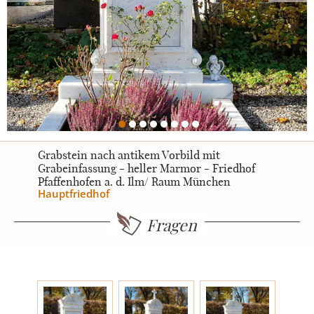
Urnengrabsteine
STILE
Klassisch
Grabstein nach antikem Vorbild mit
Grabeinfassung - heller Marmor - Friedhof
Pfaffenhofen a. d. Ilm/ Raum München
Romantisch
Hauptfriedhof
Fragen
Modern
Zweiteilig