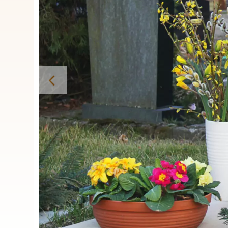
Urnengrabs
STILE
Klassisc
Romantis
Moder
Zweiteil