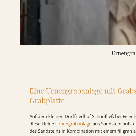
Urnengrab
Eine Urnengrabanlage mit Grab
Grabplatte
Auf dem kleinen Dorffriedhof Schönfließ bei Eisen
diese kleine
Urnengrabanlage
aus Sandstein aufste
des Sandsteins in Kombination mit einem filigran 