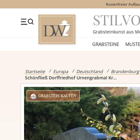
Kostenfreier Aufba
STILV
+49 (0)3641 4787525
Beratung Mo-Fr. 09-16 Uhr
Kont
Grabsteinkunst aus M
GRABSTEINE
GRABSTEINE
MUSTE
Alle Grabst
Startseite
Europa
Deutschland
Brandenburg
Schönfließ Dorffriedhof Urnengrabmal Krüger
Einzelgrabs
GRABSTEIN KAUFEN
Doppelgrabs
Kindergrabs