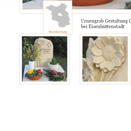
Engel
Urnengrab Gestaltung G
bei Eisenhüttenstadt
Stelen
Brandenburg
MOTIVE
Glas
Rose
Sonne