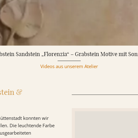
stein Sandstein „Florenzia“ – Grabstein Motive mit S
Videos aus unserem Atelier
stein &
hüttenstadt konnten wir
llen. Die leuchtende Farbe
ausgearbeiteten