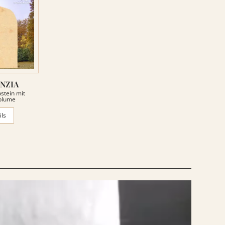
NZIA
stein mit
blume
ils