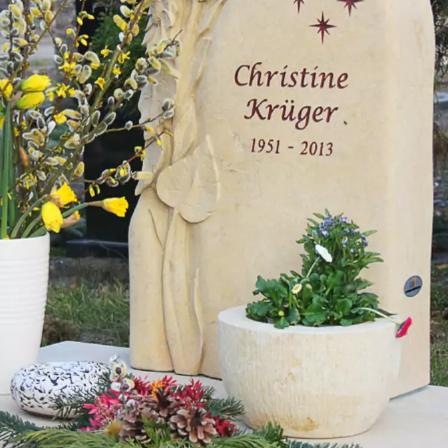
teine
h
ch
n
ig