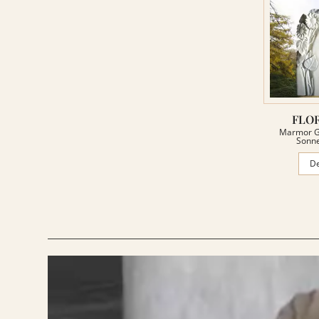
VIDEOS
RATGEBER
KONTAKT
FLO
REFERENZEN
Marmor G
Sonn
De