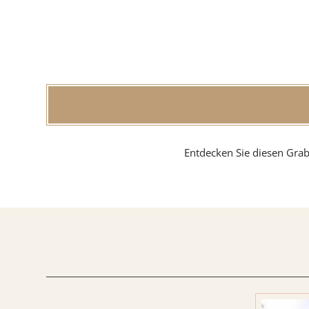
Findlin
MATERIAL
Sandste
Entdecken Sie diesen Grab
Marmo
Granit
ÜBER UNS