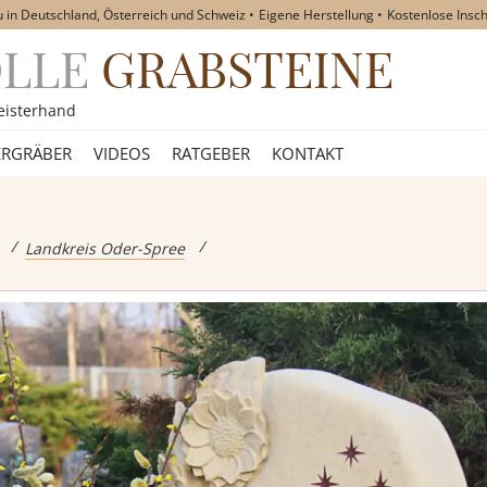
u in Deutschland, Österreich und Schweiz
Eigene Herstellung
Kostenlose Insch
OLLE
GRABSTEINE
akt
eisterhand
RGRÄBER
VIDEOS
RATGEBER
KONTAKT
eine
Landkreis Oder-Spree
teine
teine
teine