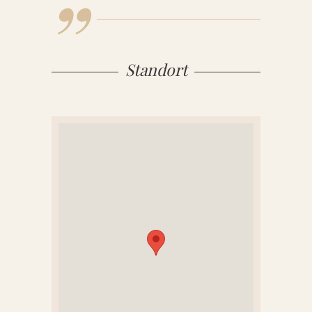
grauen Betonblock dahinter. Das
lockert das gesamte Ensemble gut auf
– und entspricht so einerseits dem
Standort
Wesen der Verstorbenen, die durch
ihre bunte Wildheit überall frischen
Wind hineingebracht hat.
Andererseits gibt es ganz gut die
Familienkonstellation wieder. Wir
freuen uns jedenfalls über die
gelungene Figur mit dem schönen
Stein.