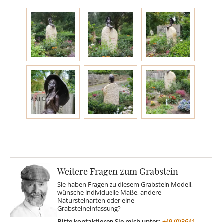
Engel
Stelen
MOTIVE
Glas
Rose
Weitere Fragen zum Grabstein
Sonne
Sie haben Fragen zu diesem Grabstein Modell,
wünsche individuelle Maße, andere
Natursteinarten oder eine
Findling
Grabsteineinfassung?
Bitte kontaktieren Sie mich unter:
+49 (0)3641