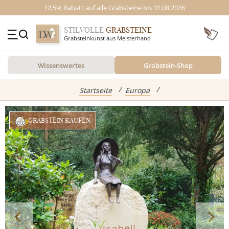
12,5% Rabatt auf alle Grabsteine bis 31.08.2026
STILVOLLE
GRABSTEINE
Grabsteinkunst aus Meisterhand
+49 (0)3641 4787525
Wissenswertes
Grabstein-Shop
Beratung Mo-Fr. 09-16 Uhr
Kontakt
GRABSTEINE
Startseite
Europa
Inspiration
GRABSTEIN KAUFEN
Alle Grabsteine
abgebildete Produkte
Standort
Einzelgrabsteine
Grabstein Shop
Doppelgrabsteine
Kindergrabsteine