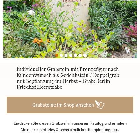
Urnengrabsteine
STILE
Klassisch
Individueller Grabstein mit Bronzefigur nach
Kundenwunsch als Gedenkstein / Doppelgrab
mit Bepflanzung im Herbst - Grab: Berlin
Romantisch
Friedhof Heerstraße
Modern
Grabsteine im Shop ansehen
Zweiteilig
Entdecken Sie diesen Grabstein in unserem Katalog und erhalten
Sie ein kostenfreies & unverbindliches Komplettangebot.