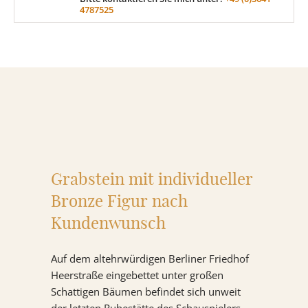
4787525
MATERIAL
Sandstein
Marmor
Granit
Grabstein mit individueller
Bronze Figur nach
Kundenwunsch
ÜBER UNS
Auf dem altehrwürdigen Berliner Friedhof
VIDEOS
Heerstraße eingebettet unter großen
Schattigen Bäumen befindet sich unweit
RATGEBER