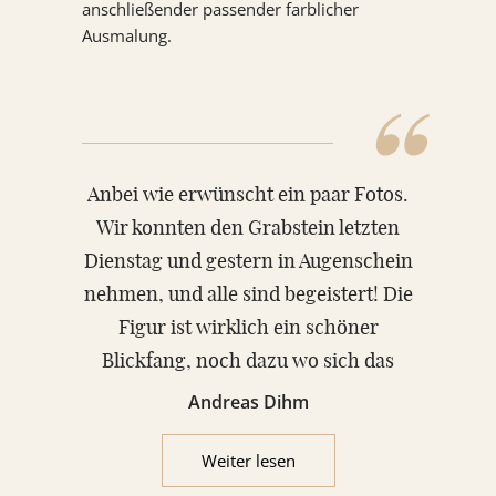
anschließender passender farblicher
Ausmalung.
“
Anbei wie erwünscht ein paar Fotos.
Wir konnten den Grabstein letzten
Dienstag und gestern in Augenschein
nehmen, und alle sind begeistert! Die
Figur ist wirklich ein schöner
Blickfang, noch dazu wo sich das
„
Grab an einer „verkehrsgünstigen
Andreas Dihm
Stelle“ befindet. Der Grabstein hebt
sich mit Farbe, Form und Figur auf
Weiter lesen
eine freundliche Weise ab von dem