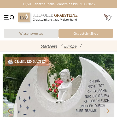
12,5% Rabatt auf alle Grabsteine bis 31.08.2026
STILVOLLE
GRABSTEINE
Grabsteinkunst aus Meisterhand
+49 (0)3641 4787525
Wissenswertes
Grabstein-Shop
Beratung Mo-Fr. 09-16 Uhr
Kontakt
GRABSTEINE
Startseite
Europa
Inspiration
GRABSTEIN KAUFEN
Alle Grabsteine
abgebildete Produkte
Standort
Einzelgrabsteine
Grabstein Shop
Doppelgrabsteine
Kindergrabsteine