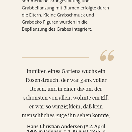
sommerliche Grabgestaltung und
Grabbeflanzung mit Blumen erfolgte durch
die Eltern. Kleine Grabschmuck und
Grabdeko Figuren wurden in die
Bepflanzung des Grabes integriert.
“
Inmitten eines Gartens wuchs ein
Rosenstrauch, der war ganz voller
Rosen, und in einer davon, der
schönsten von allen, wohnte ein Elf;
er war so winzig klein, daß kein
menschliches Auge ihn sehen konnte,
hinter jedem Blatt in der Rose hatte
Hans Christian Andersen (* 2. April
1805 in Odense; † 4. August 1875 in