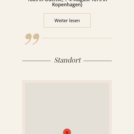
„
er so wohlgestalt und hübsch, wie ein
Kopenhagen)
Kind nur sein konnte, und hatte
Flügel an den Schultern, hinab bis zu
Weiter lesen
den Füßen. Oh, es war ein Duft in
seinen Zimmern, und wie hell und
schön waren die Wände!
Standort