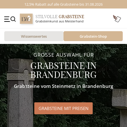
12,5% Rabatt auf alle Grabsteine bis 31.08.2026
STILVOLLE
GRABSTEINE
Grabsteinkunst aus Meisterhand
+49 (0)3641 4787525
Wissenswertes
Grabstein-Shop
Beratung Mo-Fr. 09-16 Uhr
Kontakt
Mustergräber & Referenzen
GRABSTEINE
GROSSE AUSWAHL FÜR
Grabsteine & Preise
STILE
GRABSTEINE
IN
Videos
BRANDENBURG
MOTIVE
Ratgeber
Grabsteine vom Steinmetz in Brandenburg
MATERIAL
ÜBER UNS
GRABSTEINE MIT PREISEN
VIDEOS