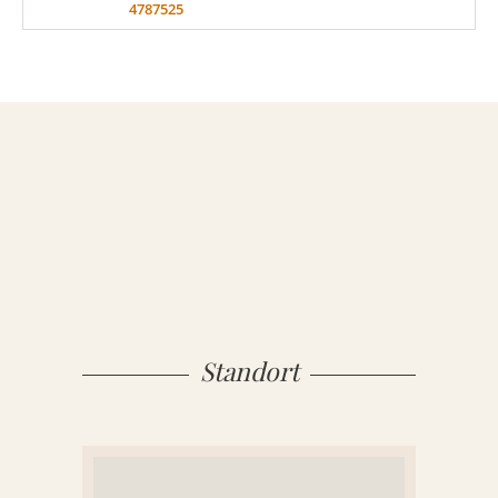
4787525
MATERIAL
Sandstein
Marmor
Granit
Standort
ÜBER UNS
VIDEOS
RATGEBER