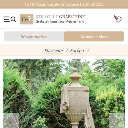
12,5% Rabatt auf alle Grabsteine bis 31.08.2026
STILVOLLE
GRABSTEINE
Grabsteinkunst aus Meisterhand
+49 (0)3641 4787525
Wissenswertes
Grabstein-Shop
Beratung Mo-Fr. 09-16 Uhr
Kontakt
GRABSTEINE
Startseite
Europa
Inspiration
Alle Grabsteine
abgebildete Produkte
Standort
Einzelgrabsteine
Grabstein Shop
Doppelgrabsteine
Kindergrabsteine