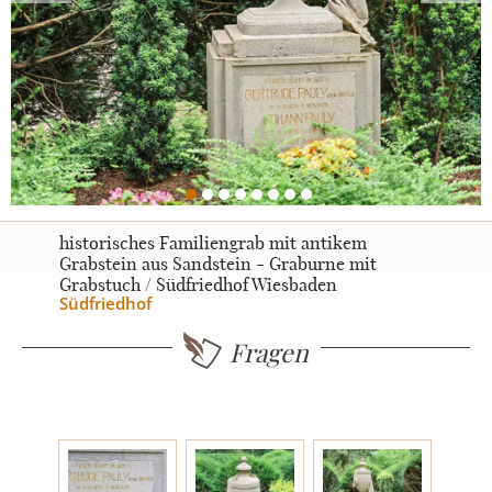
Urnengrabsteine
STILE
Klassisch
historisches Familiengrab mit antikem
Grabstein aus Sandstein - Graburne mit
Grabstuch / Südfriedhof Wiesbaden
Romantisch
Südfriedhof
Fragen
Modern
Zweiteilig