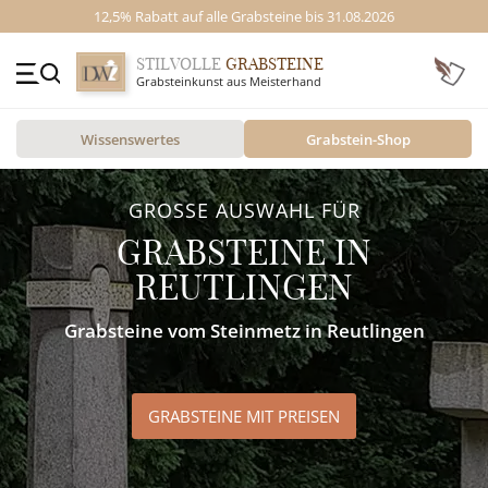
12,5% Rabatt auf alle Grabsteine bis 31.08.2026
STILVOLLE
GRABSTEINE
Grabsteinkunst aus Meisterhand
+49 (0)3641 4787525
Wissenswertes
Grabstein-Shop
Beratung Mo-Fr. 09-16 Uhr
Kontakt
Mustergräber & Referenzen
GRABSTEINE
GROSSE AUSWAHL FÜR
Grabsteine & Preise
STILE
GRABSTEINE
IN
Videos
REUTLINGEN
MOTIVE
Ratgeber
Grabsteine vom Steinmetz in Reutlingen
MATERIAL
ÜBER UNS
GRABSTEINE MIT PREISEN
VIDEOS