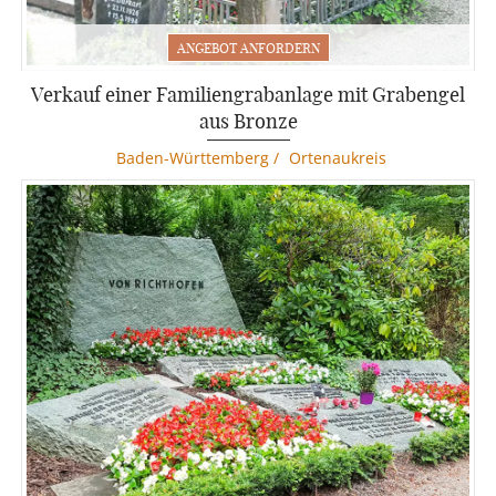
ANGEBOT ANFORDERN
Komplettpreis mit Aufbau
Verkauf einer Familiengrabanlage mit Grabengel
aus Bronze
Baden-Württemberg
/
Ortenaukreis