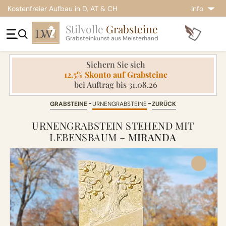
Kostenfreier Aufbau in D, AT & CH
Info
Stilvolle
Grabsteine
Grabsteinkunst aus Meisterhand
Sichern Sie sich
12.5% Skonto auf Grabsteine
bei Auftrag bis 31.08.26
GRABSTEINE
URNENGRABSTEINE
ZURÜCK
URNENGRABSTEIN STEHEND MIT
LEBENSBAUM –
MIRANDA