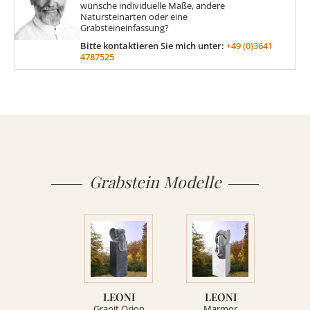
wünsche individuelle Maße, andere
Natursteinarten oder eine
Grabsteineinfassung?
MATERIAL
Bitte kontaktieren Sie mich unter:
+49 (0)3641
4787525
Sandstein
Marmor
Granit
Grabstein Modelle
ÜBER UNS
VIDEOS
LEONI
LEONI
RATGEBER
Granit Orion
Marmor