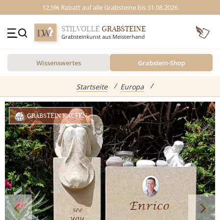
12,5% Rabatt auf alle Grabsteine bis 31.08.2026
STILVOLLE
GRABSTEINE
Grabsteinkunst aus Meisterhand
+49 (0)3641 4787525
Wissenswertes
Grabstein-Shop
Beratung Mo-Fr. 09-16 Uhr
Kontakt
GRABSTEINE
Startseite
Europa
Inspiration
GRABSTEIN KAUFEN
Alle Grabsteine
abgebildete Produkte
Standort
Einzelgrabsteine
Grabstein Shop
Doppelgrabsteine
Kindergrabsteine