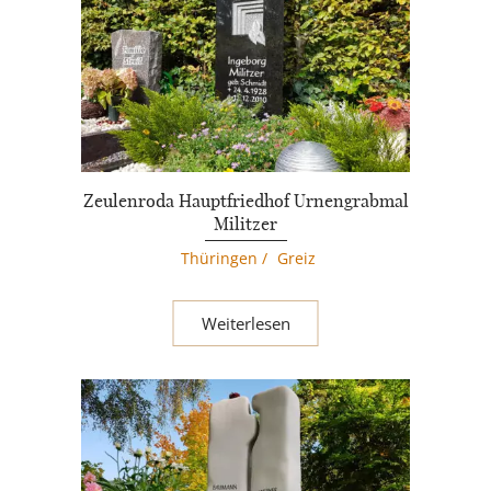
Zeulenroda Hauptfriedhof Urnengrabmal
Militzer
Thüringen
/
Greiz
Weiterlesen