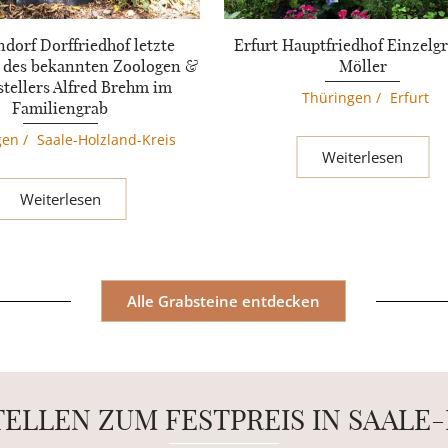
dorf Dorffriedhof letzte
Erfurt Hauptfriedhof Einzelg
e des bekannten Zoologen &
Möller
stellers Alfred Brehm im
Thüringen
/
Erfurt
Familiengrab
gen
/
Saale-Holzland-Kreis
Weiterlesen
Weiterlesen
Alle Grabsteine entdecken
TELLEN ZUM FESTPREIS IN SAALE