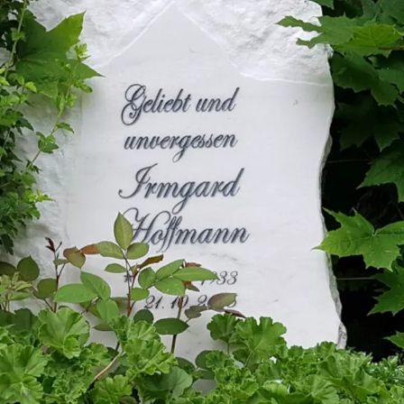
teine
h
ch
n
ig