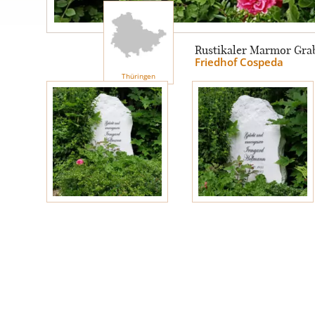
Engel
Rustikaler Marmor Grab
Friedhof Cospeda
Stelen
Thüringen
MOTIVE
Glas
Rose
Sonne