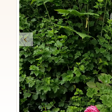
Urnengrabs
STILE
Klassisc
Romantis
Moder
Zweiteil