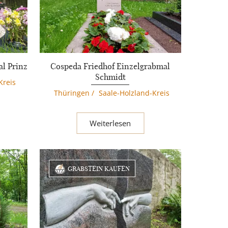
l Prinz
Cospeda Friedhof Einzelgrabmal
Schmidt
Kreis
Thüringen
/
Saale-Holzland-Kreis
Weiterlesen
GRABSTEIN KAUFEN