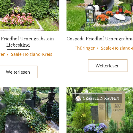
 Friedhof Urnengrabstein
Cospeda Friedhof Urnengrabma
Liebeskind
Thüringen
/
Saale-Holzland-
gen
/
Saale-Holzland-Kreis
Weiterlesen
Weiterlesen
GRABSTEIN KAUFEN