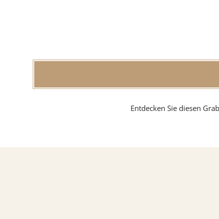
Findlin
MATERIAL
Sandste
Entdecken Sie diesen Grab
Marmo
Granit
ÜBER UNS