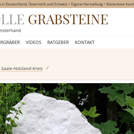
u in Deutschland, Österreich und Schweiz
Eigene Herstellung
Kostenlose Insch
OLLE
GRABSTEINE
akt
eisterhand
RGRÄBER
VIDEOS
RATGEBER
KONTAKT
eine
Saale-Holzland-Kreis
teine
teine
teine