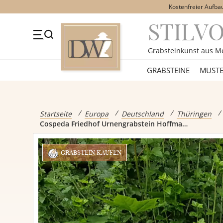
Kostenfreier Aufba
STILV
+49 (0)3641 4787525
Beratung Mo-Fr. 09-16 Uhr
Kont
Grabsteinkunst aus M
GRABSTEINE
GRABSTEINE
MUSTE
Alle Grabst
Startseite
Europa
Deutschland
Thüringen
Cospeda Friedhof Urnengrabstein Hoffmann
Einzelgrabs
GRABSTEIN KAUFEN
Doppelgrabs
Kindergrabs