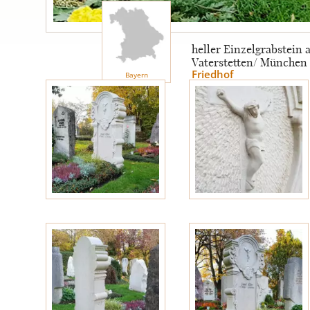
Engel
heller Einzelgrabstein 
Vaterstetten/ München
Stelen
Friedhof
Bayern
MOTIVE
Glas
Rose
Sonne