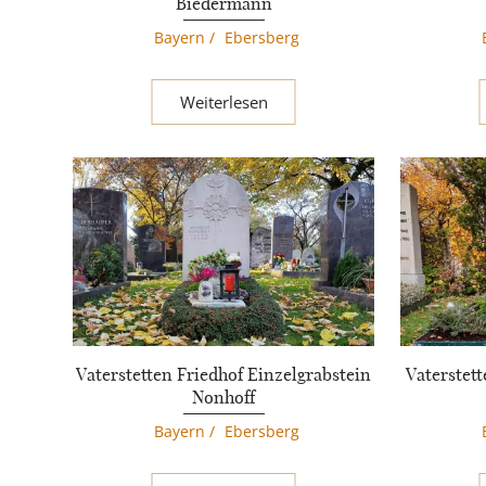
Biedermann
Bayern
/
Ebersberg
Weiterlesen
Vaterstetten Friedhof Einzelgrabstein
Vaterstet
Nonhoff
Bayern
/
Ebersberg