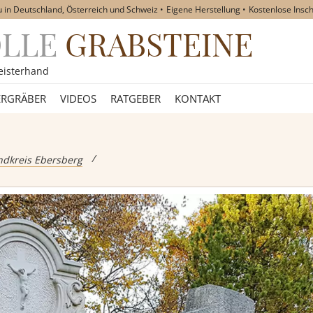
u in Deutschland, Österreich und Schweiz
Eigene Herstellung
Kostenlose Insch
OLLE
GRABSTEINE
akt
eisterhand
RGRÄBER
VIDEOS
RATGEBER
KONTAKT
eine
ndkreis Ebersberg
teine
teine
teine