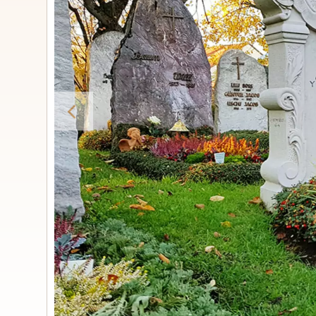
Urnengrabs
STILE
Klassisc
Romantis
Moder
Zweiteil