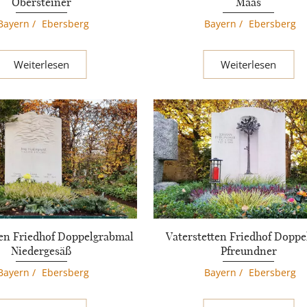
Obersteiner
Maas
Bayern
/
Ebersberg
Bayern
/
Ebersberg
Weiterlesen
Weiterlesen
ten Friedhof Doppelgrabmal
Vaterstetten Friedhof Doppe
Niedergesäß
Pfreundner
Bayern
/
Ebersberg
Bayern
/
Ebersberg