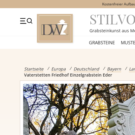
Kostenfreier Aufba
STILV
+49 (0)3641 4787525
Beratung Mo-Fr. 09-16 Uhr
Kont
Grabsteinkunst aus M
GRABSTEINE
GRABSTEINE
MUSTE
Alle Grabst
Startseite
Europa
Deutschland
Bayern
La
Vaterstetten Friedhof Einzelgrabstein Eder
Einzelgrabs
Doppelgrabs
Kindergrabs