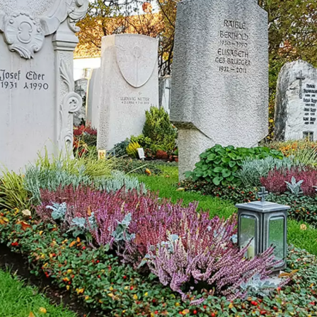
teine
h
ch
n
ig