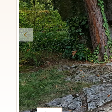
Urnengrabs
STILE
Klassisc
Romantis
Moder
Zweiteil