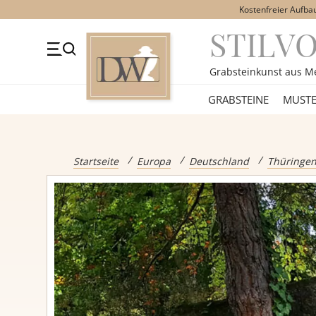
Kostenfreier Aufba
STILV
+49 (0)3641 4787525
Beratung Mo-Fr. 09-16 Uhr
Kont
Grabsteinkunst aus M
GRABSTEINE
GRABSTEINE
MUSTE
Alle Grabst
Startseite
Europa
Deutschland
Thüringe
Einzelgrabs
Doppelgrabs
Kindergrabs