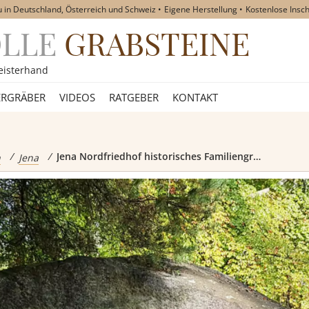
u in Deutschland, Österreich und Schweiz
Eigene Herstellung
Kostenlose Insch
OLLE
GRABSTEINE
akt
eisterhand
RGRÄBER
VIDEOS
RATGEBER
KONTAKT
eine
Jena Nordfriedhof historisches Familiengrabmal Otto Schott
n
Jena
teine
teine
teine