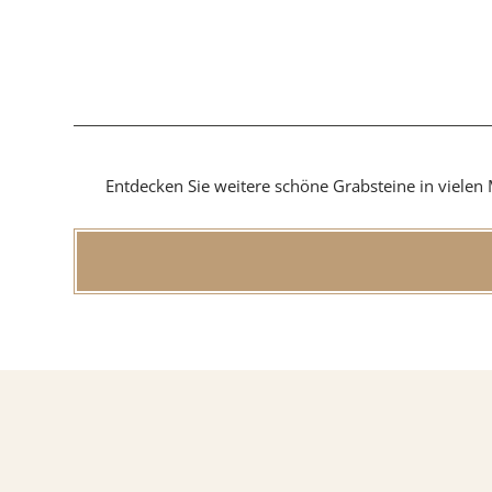
Findlin
MATERIAL
Entdecken Sie weitere schöne Grabsteine in vielen 
Sandste
Marmo
Granit
ÜBER UNS