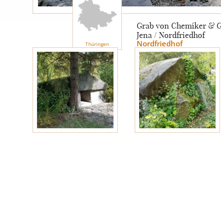
Engel
Grab von Chemiker & Gl
Jena / Nordfriedhof
Nordfriedhof
Thüringen
Stelen
MOTIVE
Glas
Rose
Sonne