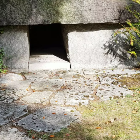
teine
h
ch
n
ig