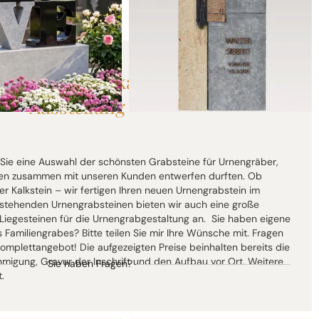
.08.26 statt
7.850,00 €
bis 31.08.26 statt
6.650,00 €
6.868,75 €*
5.818,75 €*
lettpreis
Ihr Komplettpreis
steine online kaufen: Unsere
Ausstellung
n Sie eine Auswahl der schönsten Grabsteine für Urnengräber,
hren zusammen mit unseren Kunden entwerfen durften. Ob
r Kalkstein – wir fertigen Ihren neuen Urnengrabstein im
 stehenden Urnengrabsteinen bieten wir auch eine große
iegesteinen für die Urnengrabgestaltung an. Sie haben eigene
Familiengrabes? Bitte teilen Sie mir Ihre Wünsche mit. Fragen
Komplettangebot! Die aufgezeigten Preise beinhalten bereits die
hmigung, Gravur der Inschrift und den Aufbau vor Ort. Weitere
Sie haben Fragen?
.