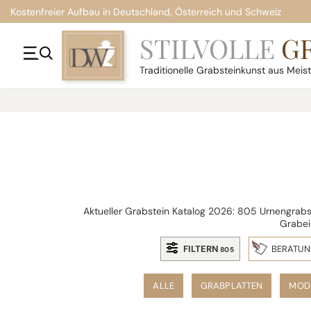
Kostenfreier Aufbau in Deutschland, Österreich und Schweiz
STILVOLLE
G
Traditionelle
Grabsteinkunst aus Meis
Aktueller Grabstein Katalog 2026: 805 Urnengrabst
Grabei
FILTERN
BERATU
805
ALLE
GRABPLATTEN
MOD