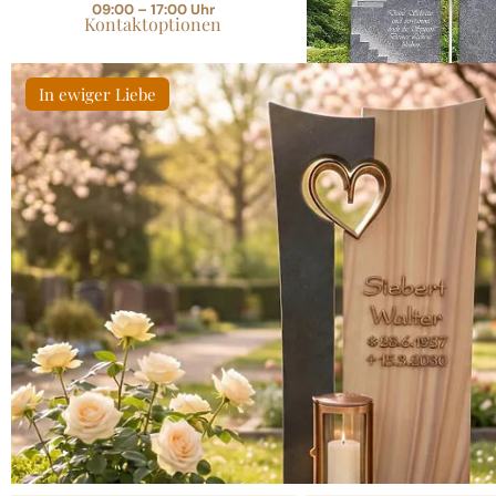
bis 31.08.26 statt
7.9
09:00 – 17:00 Uhr
Kontaktoptionen
6.91
Ihr Komplettpreis
In ewiger Liebe
Herz
Modern & zeitlos
Liegeplatten