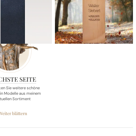
4.987,50 €*
4.943,75 €*
lettpreis
Ihr Komplettpreis
CHSTE SEITE
en Sie weitere schöne
in Modelle
aus meinem
tuellen Sortiment
Weiter blättern