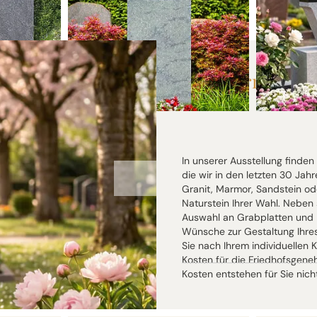
00,00 €
bis 31.08.26 statt
5.200,00 €
bis 31
2,50 €*
4.550,00 €*
Ihr Komplettpreis
Ihr Komp
Urnengrab
In unserer Ausstellung finde
die wir in den letzten 30 Ja
Granit, Marmor, Sandstein ode
Naturstein Ihrer Wahl. Neben
Auswahl an Grabplatten und L
Wünsche zur Gestaltung Ihres 
Sie nach Ihrem individuellen 
Kosten für die Friedhofsgene
Kosten entstehen für Sie nicht