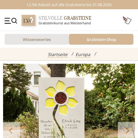
12,5% Rabatt auf alle Grabsteine bis 31.08.2026
STILVOLLE
GRABSTEINE
Grabsteinkunst aus Meisterhand
+49 (0)3641 4787525
Wissenswertes
Grabstein-Shop
Beratung Mo-Fr. 09-16 Uhr
Kontakt
GRABSTEINE
Startseite
Europa
Inspiration
Alle Grabsteine
abgebildete Produkte
Standort
Einzelgrabsteine
Grabstein Shop
Doppelgrabsteine
Kindergrabsteine