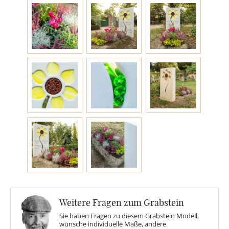
Engel
Stelen
MOTIVE
Glas
Rose
Sonne
Weitere Fragen zum Grabstein
Findling
Sie haben Fragen zu diesem Grabstein Modell,
wünsche individuelle Maße, andere