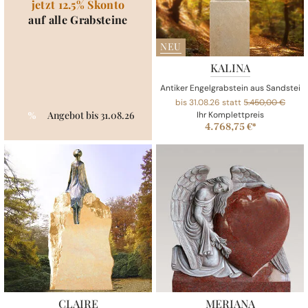
jetzt 12.5% Skonto
auf alle Grabsteine
NEU
KALINA
Antiker Engelgrabstein aus Sandstein 
bis 31.08.26 statt
5.450,00 €
Angebot bis 31.08.26
%
Ihr Komplettpreis
4.768,75 €*
CLAIRE
MERIANA