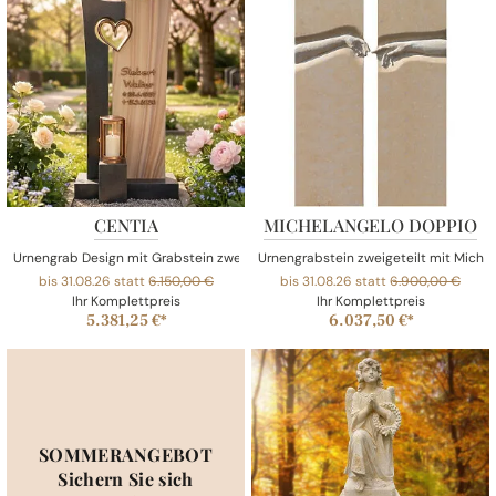
CENTIA
MICHELANGELO DOPPIO
Urnengrab Design mit Grabstein zweigeteilt Herzornament & Laterne aus Bro
Urnengrabstein zweigeteilt mit Michel
bis 31.08.26 statt
6.150,00 €
bis 31.08.26 statt
6.900,00 €
Ihr Komplettpreis
Ihr Komplettpreis
5.381,25 €*
6.037,50 €*
SOMMERANGEBOT
Sichern Sie sich