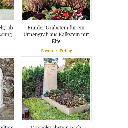
O
elgrab
Runder Grabstein für ein
V
assung
Urnengrab aus Kalkstein mit
u
Elfe
Bayern
/
Erding
eiltem
Doppelgrabstein nach