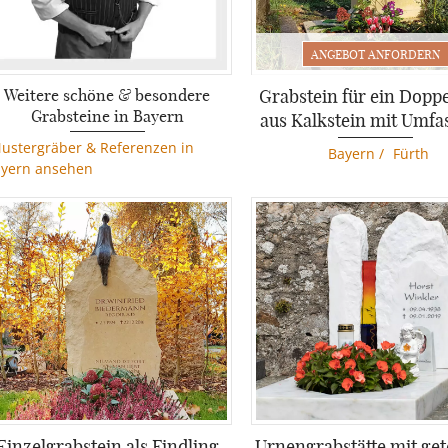
MICHELANGEL
ANGEBOT ANFORDERN
GRABSTEIN MIT
Weitere schöne & besondere
Grabstein für ein Dopp
MICHELANGELO MOTI
Grabsteine in Bayern
aus Kalkstein mit Umf
Komplettpreis mit Aufba
4.450 €
ustergräber & Referenzen in
Bayern
/
Fürth
yern ansehen
Einzelgrabstein als Findling
Urnengrabstätte mit get