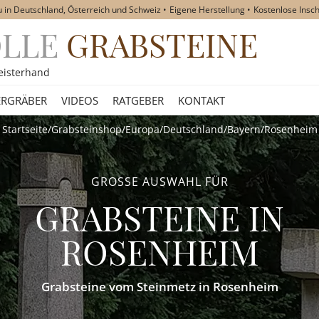
u in Deutschland, Österreich und Schweiz
Eigene Herstellung
Kostenlose Insch
OLLE
GRABSTEINE
akt
eisterhand
RGRÄBER
VIDEOS
RATGEBER
KONTAKT
Startseite
/
Grabsteinshop
/
Europa
/
Deutschland
/
Bayern
/
Rosenheim
GROSSE AUSWAHL FÜR
GRABSTEINE
IN
ROSENHEIM
Grabsteine vom Steinmetz in Rosenheim