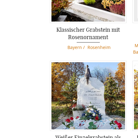
Klassischer Grabstein mit
Rosenornament
M
Bayern
/
Rosenheim
Ba
Weißer Einzelgrabstein als