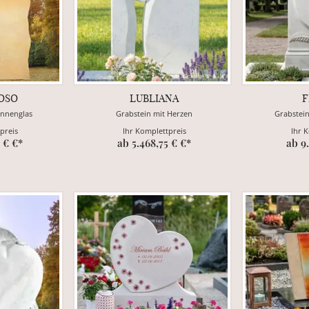
OSO
LUBLIANA
F
onnenglas
Grabstein mit Herzen
Grabstei
preis
Ihr Komplettpreis
Ihr 
 € €*
ab 5.468,75 € €*
ab 9