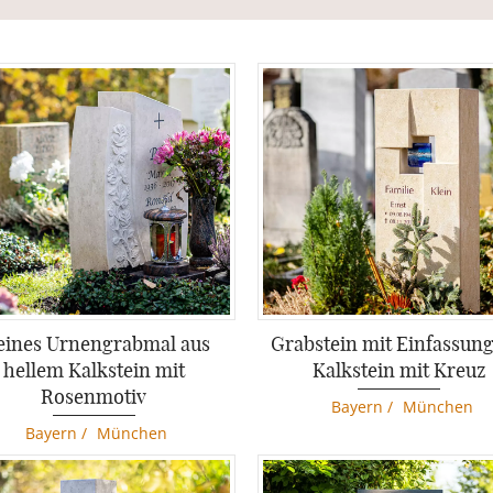
eines Urnengrabmal aus
Grabstein mit Einfassung
hellem Kalkstein mit
Kalkstein mit Kreuz
Rosenmotiv
Bayern
/
München
Bayern
/
München