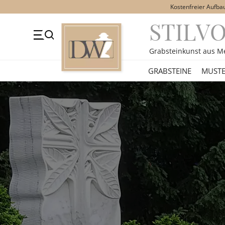
Kostenfreier Aufba
STILV
+49 (0)3641 4787525
Beratung Mo-Fr. 09-16 Uhr
Kont
Grabsteinkunst aus M
GRABSTEINE
GRABSTEINE
MUSTE
STILE
MOTIVE
MATERIAL
ÜBER UNS
VIDEOS
RATGEBER
KONTAKT