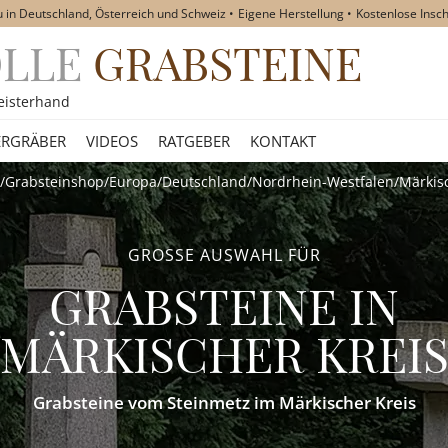
u in Deutschland, Österreich und Schweiz
Eigene Herstellung
Kostenlose Insch
OLLE
GRABSTEINE
akt
eisterhand
RGRÄBER
VIDEOS
RATGEBER
KONTAKT
/
Grabsteinshop
/
Europa
/
Deutschland
/
Nordrhein-Westfalen
/
Märkis
GROSSE AUSWAHL FÜR
GRABSTEINE
IN
MÄRKISCHER KREI
Grabsteine vom Steinmetz im Märkischer Kreis