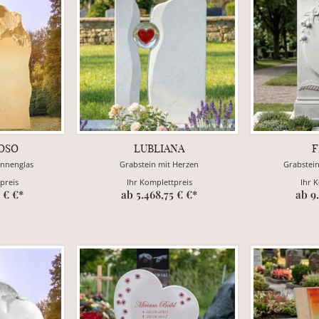
OSO
LUBLIANA
F
onnenglas
Grabstein mit Herzen
Grabstei
preis
Ihr Komplettpreis
Ihr 
 € €*
ab 5.468,75 € €*
ab 9