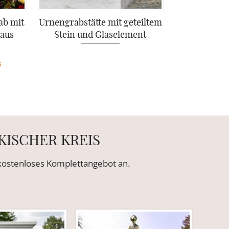
ab mit
Urnengrabstätte mit geteiltem
 aus
Stein und Glaselement
s
KISCHER KREIS
n kostenloses Komplettangebot an.