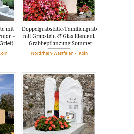
te mit
Doppelgrabstätte/Familiengrab
rmor -
mit Grabstein & Glas Element
Grief)
- Grabbepflanzung Sommer
Köln
Nordrhein-Westfalen
/
Köln