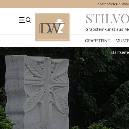
Kostenfreier Aufba
STILV
+49 (0)3641 4787525
Beratung Mo-Fr. 09-16 Uhr
Kont
Grabsteinkunst aus M
GRABSTEINE
GRABSTEINE
MUSTE
STILE
Startseite
MOTIVE
MATERIAL
ÜBER UNS
VIDEOS
RATGEBER
KONTAKT