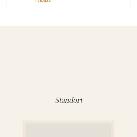
4787525
MATERIAL
Sandstein
Marmor
Granit
Standort
ÜBER UNS
VIDEOS
RATGEBER