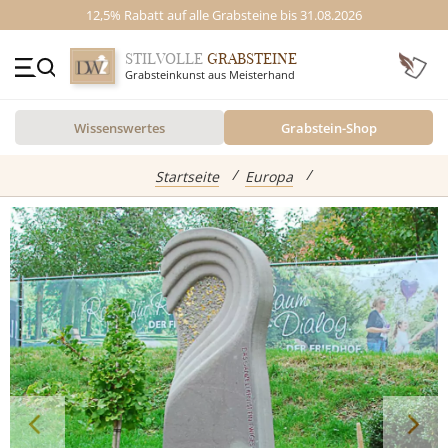
12,5% Rabatt auf alle Grabsteine bis 31.08.2026
STILVOLLE
GRABSTEINE
Grabsteinkunst aus Meisterhand
+49 (0)3641 4787525
Wissenswertes
Grabstein-Shop
Beratung Mo-Fr. 09-16 Uhr
Kontakt
GRABSTEINE
Startseite
Europa
Inspiration
Alle Grabsteine
abgebildete Produkte
Standort
Einzelgrabsteine
Grabstein Shop
Doppelgrabsteine
Kindergrabsteine