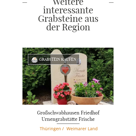
Weitere
interessante
Grabsteine aus
der Region
GRABSTEIN KAUFEN
Großschwabhausen Friedhof
Urnengrabstätte Frische
Thüringen
/
Weimarer Land