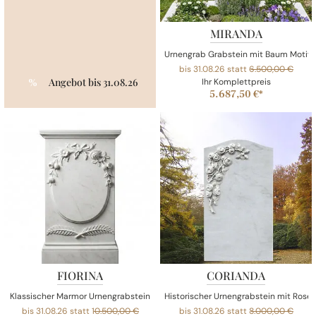
MIRANDA
Urnengrab Grabstein mit Baum Motiv
bis 31.08.26 statt
6.500,00 €
Angebot bis 31.08.26
%
Ihr Komplettpreis
5.687,50 €*
FIORINA
CORIANDA
Klassischer Marmor Urnengrabstein
Historischer Urnengrabstein mit Rose
bis 31.08.26 statt
10.500,00 €
bis 31.08.26 statt
8.000,00 €