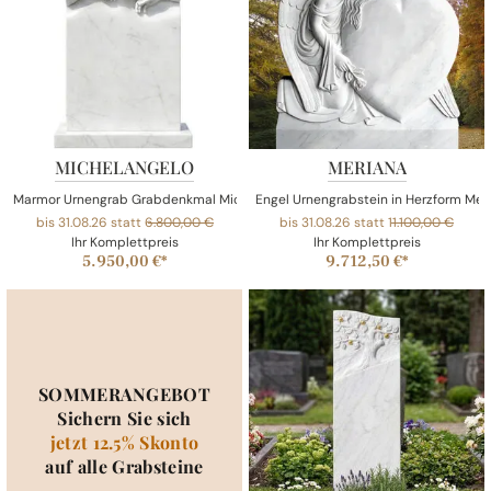
MICHELANGELO
MERIANA
Marmor Urnengrab Grabdenkmal Michelangelo
Engel Urnengrabstein in Herzform Mer
bis 31.08.26 statt
6.800,00 €
bis 31.08.26 statt
11.100,00 €
Ihr Komplettpreis
Ihr Komplettpreis
5.950,00 €*
9.712,50 €*
SOMMERANGEBOT
Sichern Sie sich
jetzt 12.5% Skonto
auf alle Grabsteine