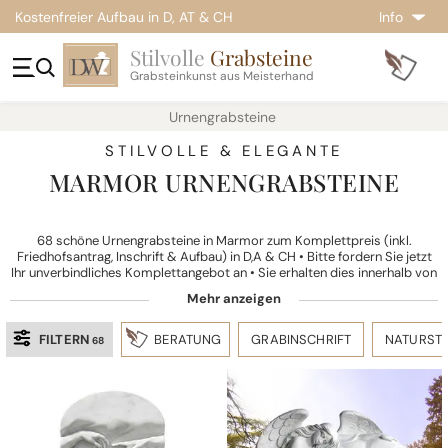
Kostenfreier Aufbau in D, AT & CH
Info
Stilvolle
Grabsteine
Grabsteinkunst aus Meisterhand
Urnengrabsteine
STILVOLLE & ELEGANTE
MARMOR URNENGRABSTEINE
68 schöne Urnengrabsteine in Marmor zum Komplettpreis (inkl.
Friedhofsantrag, Inschrift & Aufbau) in D,A & CH • Bitte fordern Sie jetzt
Ihr unverbindliches Komplettangebot an • Sie erhalten dies innerhalb von
1-2 Werktagen per Post oder Email.
FILTERN
BERATUNG
GRABINSCHRIFT
NATURSTE
68