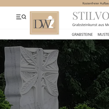
Kostenfreier Aufba
STILV
+49 (0)3641 4787525
Beratung Mo-Fr. 09-16 Uhr
Kont
Grabsteinkunst aus M
GRABSTEINE
GRABSTEINE
MUSTE
STILE
MOTIVE
MATERIAL
ÜBER UNS
VIDEOS
RATGEBER
KONTAKT