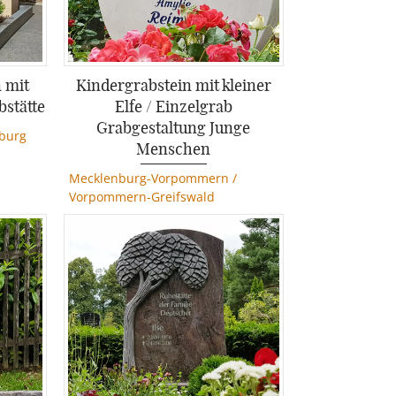
n mit
Kindergrabstein mit kleiner
bstätte
Elfe / Einzelgrab
Grabgestaltung Junge
nburg
Menschen
Mecklenburg-Vorpommern
/
Vorpommern-Greifswald