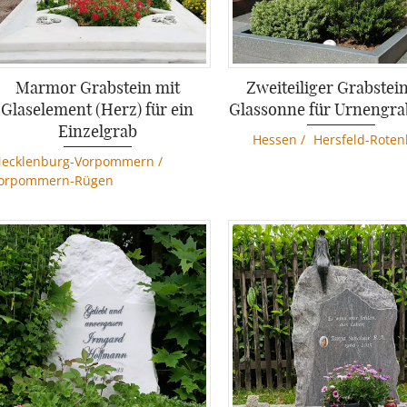
Marmor Grabstein mit
Zweiteiliger Grabstei
Glaselement (Herz) für ein
Glassonne für Urnengra
Einzelgrab
Hessen
/
Hersfeld-Rote
ecklenburg-Vorpommern
/
orpommern-Rügen