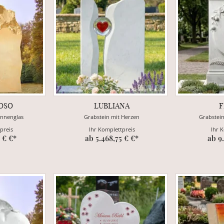
OSO
LUBLIANA
F
onnenglas
Grabstein mit Herzen
Grabstei
preis
Ihr Komplettpreis
Ihr 
 € €*
ab 5.468,75 € €*
ab 9