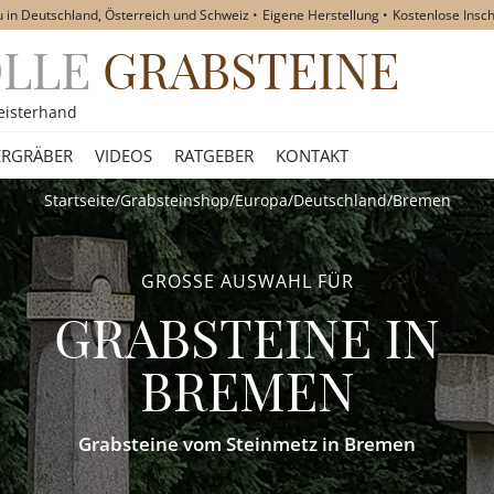
u in Deutschland, Österreich und Schweiz
Eigene Herstellung
Kostenlose Insch
OLLE
GRABSTEINE
akt
eisterhand
RGRÄBER
VIDEOS
RATGEBER
KONTAKT
Startseite
/
Grabsteinshop
/
Europa
/
Deutschland
/
Bremen
GROSSE AUSWAHL FÜR
GRABSTEINE
IN
BREMEN
Grabsteine vom Steinmetz in Bremen