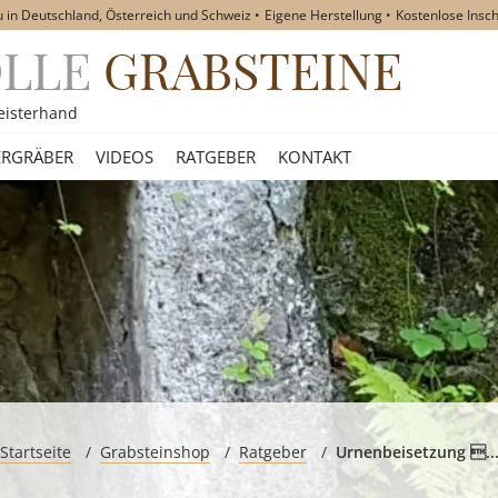
u in Deutschland, Österreich und Schweiz
Eigene Herstellung
Kostenlose Insch
OLLE
GRABSTEINE
akt
eisterhand
RGRÄBER
VIDEOS
RATGEBER
KONTAKT
Startseite
Grabsteinshop
Ratgeber
Urnenbeisetzung ..