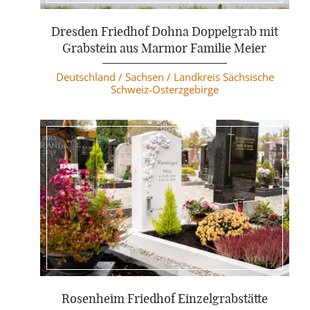
Weiterlesen
Dresden Friedhof Dohna Doppelgrab mit
Grabstein aus Marmor Familie Meier
Deutschland /
Sachsen /
Landkreis Sächsische
Schweiz-Osterzgebirge
Weiterlesen
Rosenheim Friedhof Einzelgrabstätte