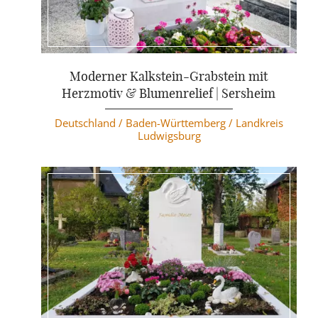
Weiterlesen
Moderner Kalkstein-Grabstein mit
Herzmotiv & Blumenrelief | Sersheim
Deutschland /
Baden-Württemberg /
Landkreis
Ludwigsburg