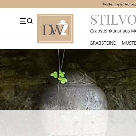
Kostenfreier Aufba
STILV
+49 (0)3641 4787525
Beratung Mo-Fr. 09-16 Uhr
Kont
Grabsteinkunst aus M
GRABSTEINE
GRABSTEINE
MUSTE
STILE
MOTIVE
MATERIAL
ÜBER UNS
VIDEOS
RATGEBER
KONTAKT