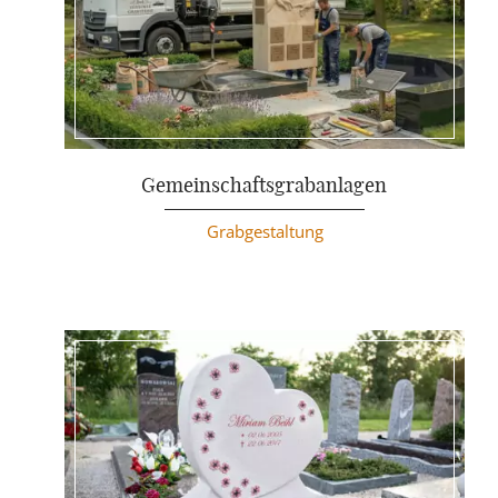
Weiterlesen
Gemeinschaftsgrabanlagen
Grabgestaltung