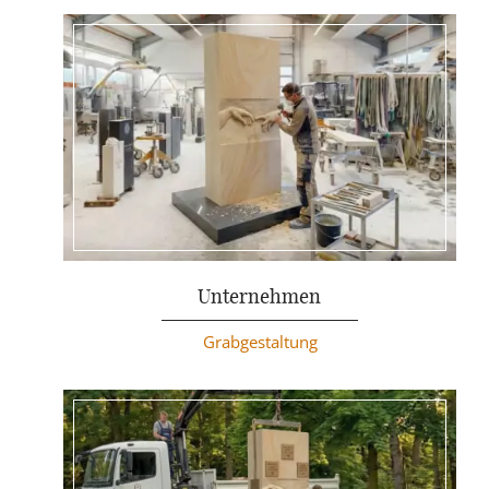
Weiterlesen
Unternehmen
Grabgestaltung