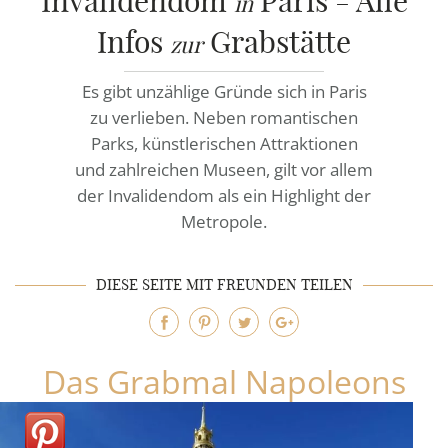
Invalidendom
Paris - Alle
in
RATGEBER
Infos
Grabstätte
zur
KONTAKT
Es gibt unzählige Gründe sich in Paris
REFERENZEN
zu verlieben. Neben romantischen
Parks, künstlerischen Attraktionen
und zahlreichen Museen, gilt vor allem
der Invalidendom als ein Highlight der
Metropole.
DIESE SEITE MIT FREUNDEN TEILEN
Das Grabmal Napoleons