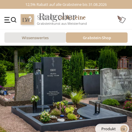
12,5% Rabatt auf alle Grabsteine bis 31.08.2026
Stilvolle
Grabsteine
Grabsteinkunst aus Meisterhand
+49 (0)3641 4787525
Wissenswertes
Grabstein-Shop
Beratung Mo-Fr. 09-16 Uhr
Kontakt
GRABSTEINE
STILE
MOTIVE
MATERIAL
ÜBER UNS
VIDEOS
Produkt