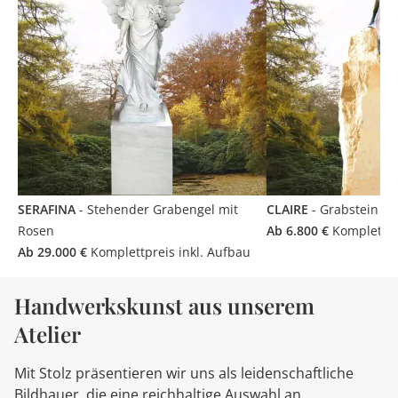
SERAFINA
- Stehender Grabengel mit
CLAIRE
- Grabstein mi
Rosen
Ab 6.800 €
Komplettpre
Ab 29.000 €
Komplettpreis inkl. Aufbau
Handwerkskunst aus unserem
Atelier
Mit Stolz präsentieren wir uns als leidenschaftliche
Bildhauer, die eine reichhaltige Auswahl an