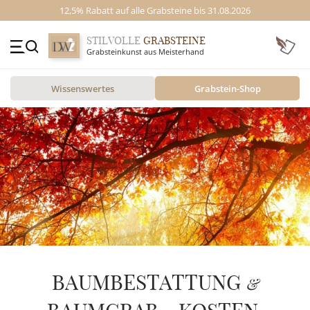
12,5% Rabatt auf alle Grabsteine bis 31.08.2026
STILVOLLE
GRABSTEINE
Grabsteinkunst aus Meisterhand
+49 (0)3641 4787525
Wissenswertes
Grabstein-Shop
Beratung Mo-Fr. 09-16 Uhr
Kontakt
GRABSTEINE
STILE
MOTIVE
MATERIAL
ÜBER UNS
BAUMBESTATTUNG
&
VIDEOS