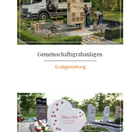
Weiterlesen
Gemeinschaftsgrabanlagen
Grabgestaltung