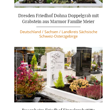
Weiterlesen
Dresden Friedhof Dohna Doppelgrab mit
Grabstein aus Marmor Familie Meier
Deutschland /
Sachsen /
Landkreis Sächsische
Schweiz-Osterzgebirge
Weiterlesen