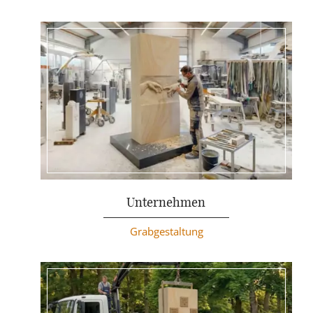
Weiterlesen
Unternehmen
Grabgestaltung