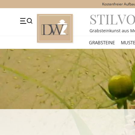
Kostenfreier Aufba
STILV
+49 (0)3641 4787525
Beratung Mo-Fr. 09-16 Uhr
Kont
Grabsteinkunst aus M
GRABSTEINE
GRABSTEINE
MUSTE
STILE
MOTIVE
MATERIAL
ÜBER UNS
VIDEOS
RATGEBER
KONTAKT