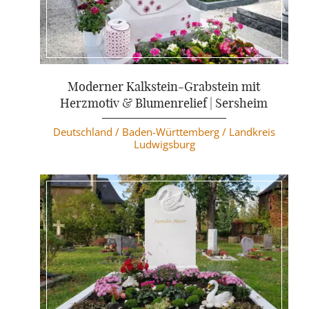
Weiterlesen
Moderner Kalkstein-Grabstein mit
Herzmotiv & Blumenrelief | Sersheim
Deutschland /
Baden-Württemberg /
Landkreis
Ludwigsburg