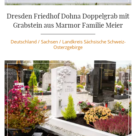
Weiterlesen
Dresden Friedhof Dohna Doppelgrab mit
Grabstein aus Marmor Familie Meier
Deutschland /
Sachsen /
Landkreis Sächsische Schweiz-
Osterzgebirge