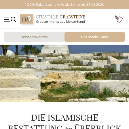
12,5% Rabatt auf alle Grabsteine bis 31.08.2026
STILVOLLE
GRABSTEINE
Grabsteinkunst aus Meisterhand
+49 (0)3641 4787525
Wissenswertes
Grabstein-Shop
Beratung Mo-Fr. 09-16 Uhr
Kontakt
GRABSTEINE
STILE
MOTIVE
MATERIAL
ÜBER UNS
DIE ISLAMISCHE
VIDEOS
BESTATTUNG
ÜBERBLICK