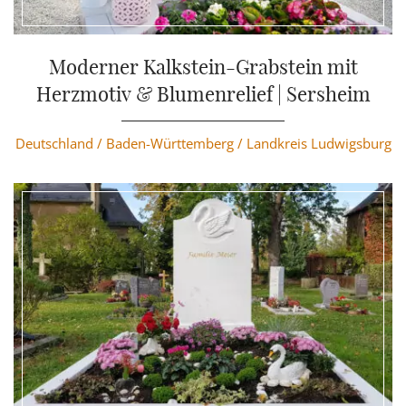
Weiterlesen
Moderner Kalkstein-Grabstein mit
Herzmotiv & Blumenrelief | Sersheim
Deutschland /
Baden-Württemberg /
Landkreis Ludwigsburg