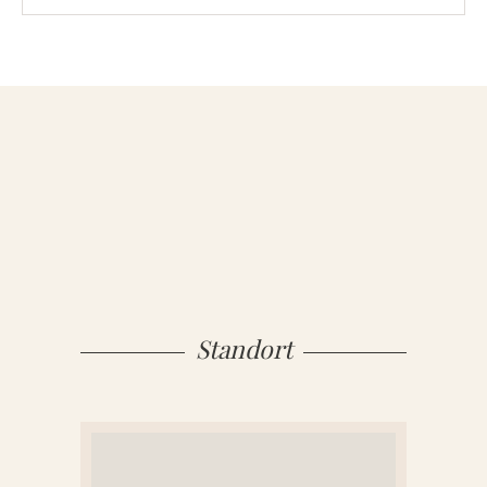
MATERIAL
Sandstein
Marmor
Granit
Standort
ÜBER UNS
VIDEOS
RATGEBER