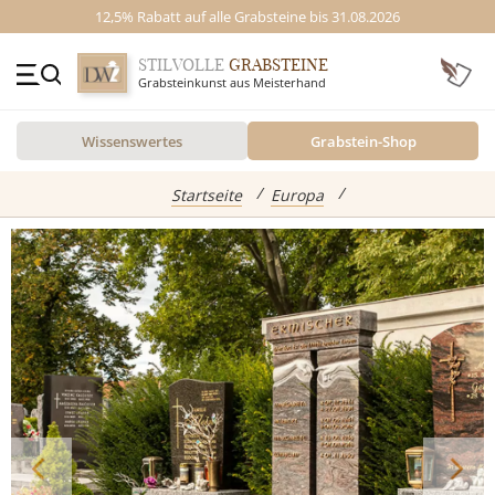
12,5% Rabatt auf alle Grabsteine bis 31.08.2026
STILVOLLE
GRABSTEINE
Grabsteinkunst aus Meisterhand
+49 (0)3641 4787525
Wissenswertes
Grabstein-Shop
Beratung Mo-Fr. 09-16 Uhr
Kontakt
GRABSTEINE
Startseite
Europa
Inspiration
Alle Grabsteine
abgebildete Produkte
Standort
Einzelgrabsteine
Grabstein Shop
Doppelgrabsteine
Kindergrabsteine