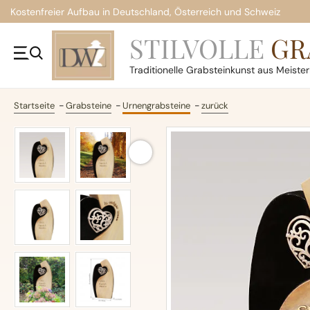
Kostenfreier Aufbau in Deutschland, Österreich und Schweiz
STILVOLLE
GR
Traditionelle
Grabsteinkunst aus Meiste
Startseite
Grabsteine
Urnengrabsteine
zurück