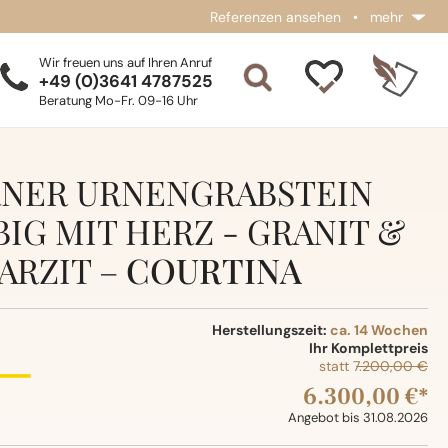
Referenzen ansehen
•
mehr
Wir freuen uns auf Ihren Anruf
+49 (0)3641 4787525
Beratung Mo-Fr. 09-16 Uhr
NER URNENGRABSTEIN
IG MIT HERZ - GRANIT &
ARZIT –
COURTINA
Herstellungszeit:
ca. 14 Wochen
Ihr Komplettpreis
statt
7.200,00 €
6.300,00 €*
Angebot bis 31.08.2026