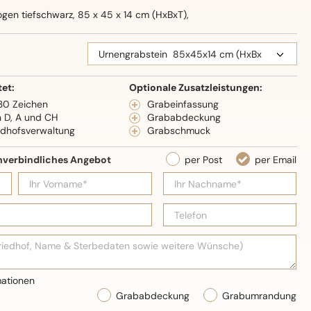
gen tiefschwarz, 85 x 45 x 14 cm (HxBxT),
eidenglanz
tet:
Optionale Zusatzleistungen:
 30 Zeichen
Grabeinfassung
n D, A und CH
Grababdeckung
edhofsverwaltung
Grabschmuck
Grababdeckung
Grabumrandung