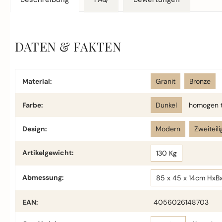
DATEN & FAKTEN
Material:
Granit
Bronze
Farbe:
Dunkel
homogen t
Design:
Modern
Zweiteili
Artikelgewicht:
130 Kg
Abmessung:
85 x 45 x 14cm HxB
EAN:
4056026148703