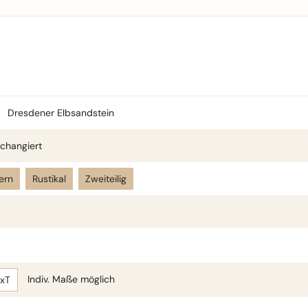
Dresdener Elbsandstein
changiert
ern
Rustikal
Zweiteilig
Indiv. Maße möglich
BxT