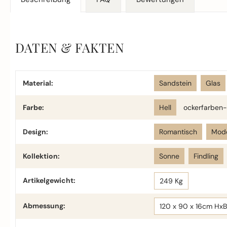
DATEN & FAKTEN
Material:
Sandstein
Glas
Farbe:
Hell
ockerfarben-
Design:
Romantisch
Mod
Kollektion:
Sonne
Findling
Artikelgewicht:
249 Kg
Abmessung:
120 x 90 x 16cm Hx