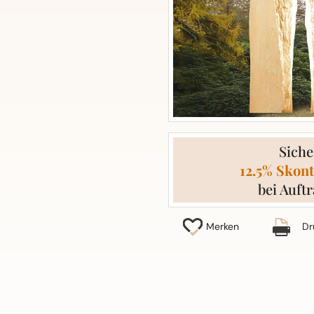
Siche
12.5% Skont
bei Auftr
Merken
Dr