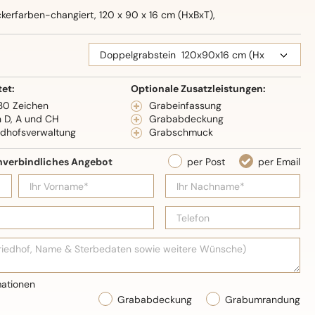
kerfarben-changiert, 120 x 90 x 16 cm (HxBxT),
eidenglanz
tet:
Optionale Zusatzleistungen:
 30 Zeichen
Grabeinfassung
n D, A und CH
Grababdeckung
edhofsverwaltung
Grabschmuck
Grababdeckung
Grabumrandung