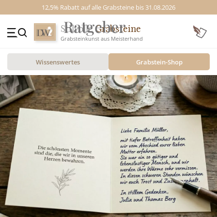
12,5% Rabatt auf alle Grabsteine bis 31.08.2026
Stilvolle
Grabsteine
Grabsteinkunst aus Meisterhand
+49 (0)3641 4787525
Wissenswertes
Grabstein-Shop
Beratung Mo-Fr. 09-16 Uhr
Kontakt
GRABSTEINE
STILE
MOTIVE
MATERIAL
ÜBER UNS
VIDEOS