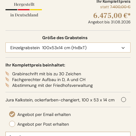
Ihr Komplettpreis
Hergestellt
statt
7.400,00 €
6.475,00 €*
in Deutschland
Angebot bis 31.08.2026
Größe des Grabsteins
Ihr Komplettpreis beinhaltet:
Grabinschrift mit bis zu 30 Zeichen
Fachgerechter Aufbau in D, A und CH
Abstimmung mit der Friedhofsverwaltung
Jura Kalkstein, ockerfarben-changiert, 100 x 53 x 14 cm
(HxBxT), Oberflächenbearbeitung: Seidenglanz
Dieses moderne Grabdesign für ein Einzelgrab besticht
durch die harmonische Kombination von hell und dunkel
gefärbtem Kalkstein, das eine einzigartige und zeitlose