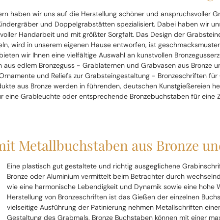
n haben wir uns auf die Herstellung schöner und anspruchsvoller G
 Kindergräber und Doppelgrabstätten spezialisiert. Dabei haben wir un
voller Handarbeit und mit größter Sorgfalt. Das Design der Grabsteine,
eln, wird in unserem eigenen Hause entworfen, ist geschmacksmuster
 bieten wir Ihnen eine vielfältige Auswahl an kunstvollen Bronzegusser
en aus edlem Bronzeguss - Grablaternen und Grabvasen aus Bronze u
Ornamente und Reliefs zur Grabsteingestaltung - Bronzeschriften für
odukte aus Bronze werden in führenden, deutschen Kunstgießereien he
 für eine Grableuchte oder entsprechende Bronzebuchstaben für eine 
 mit Metallbuchstaben aus Bronze u
Eine plastisch gut gestaltete und richtig ausgeglichene Grabinschr
Bronze oder Aluminium vermittelt beim Betrachter durch wechselnd
wie eine harmonische Lebendigkeit und Dynamik sowie eine hohe Wert
Herstellung von Bronzeschriften ist das Gießen der einzelnen Buchs
vielseitige Ausführung der Patinierung nehmen Metallschriften einen
Gestaltung des Grabmals. Bronze Buchstaben können mit einer ma