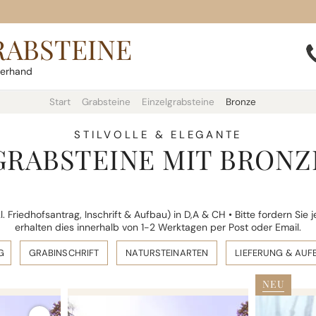
RABSTEINE
terhand
Start
Grabsteine
Einzelgrabsteine
Bronze
STILVOLLE & ELEGANTE
GRABSTEINE MIT BRONZ
 Friedhofsantrag, Inschrift & Aufbau) in D,A & CH • Bitte fordern Sie 
erhalten dies innerhalb von 1-2 Werktagen per Post oder Email.
G
GRABINSCHRIFT
NATURSTEINARTEN
LIEFERUNG & AUF
NEU
RANDORA