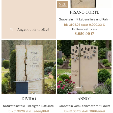
NEU
PISANO CORTE
Grabstein mit Lebenslinie und Rahme
bis 31.08.26 statt
9.200,00 €
Angebot bis 31.08.26
%
Ihr Komplettpreis
8.050,00 €*
DIVIDO
ANNOT
Natursteinstele Einzelgrab Naturstein mit Riss
Grabstein vom Steinmetz mit Edelsta
bis 31.08.26 statt
8.550,00 €
bis 31.08.26 statt
7.900,00 €