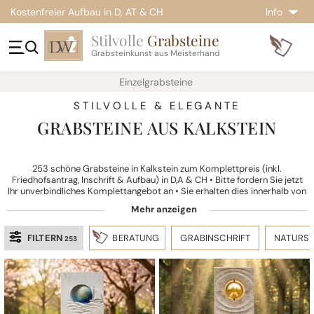
Kostenfreier Aufbau in D, AT & CH
Info
Stilvolle
Grabsteine
Grabsteinkunst aus Meisterhand
Einzelgrabsteine
STILVOLLE & ELEGANTE
GRABSTEINE AUS KALKSTEIN
253 schöne Grabsteine in Kalkstein zum Komplettpreis (inkl.
Friedhofsantrag, Inschrift & Aufbau) in D,A & CH • Bitte fordern Sie jetzt
Ihr unverbindliches Komplettangebot an • Sie erhalten dies innerhalb von
1-2 Werktagen per Post oder Email.
FILTERN
BERATUNG
GRABINSCHRIFT
NATURST
253