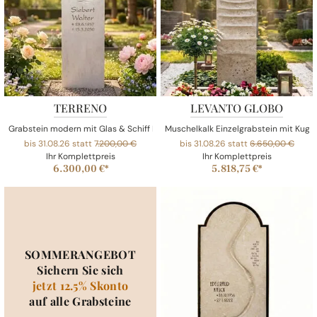
TERRENO
LEVANTO GLOBO
Grabstein modern mit Glas & Schiff Relief
Muschelkalk Einzelgrabstein mit Kugel
bis 31.08.26 statt
7.200,00 €
bis 31.08.26 statt
6.650,00 €
Ihr Komplettpreis
Ihr Komplettpreis
6.300,00 €*
5.818,75 €*
SOMMERANGEBOT
Sichern Sie sich
jetzt 12.5% Skonto
auf alle Grabsteine