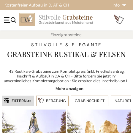
Kostenfreier Aufbau in D, AT & CH
Info
Stilvolle
Grabsteine
Grabsteinkunst aus Meisterhand
Einzelgrabsteine
STILVOLLE & ELEGANTE
GRABSTEINE RUSTIKAL & FELSEN
43 Rustikale Grabsteine zum Komplettpreis (inkl. Friedhofsantrag,
Inschrift & Aufbau) in D,A & CH • Bitte fordern Sie jetzt Ihr
unverbindliches Komplettangebot an • Sie erhalten dies innerhalb von 1-
2 Werktagen per Post oder Email.
FILTERN
BERATUNG
GRABINSCHRIFT
NATURST
43