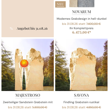
NEU
NOVARUM
Modernes Grabdesign in hell-dunkel a
bis 31.08.26 statt
7.400,00 €
Angebot bis 31.08.26
%
Ihr Komplettpreis
6.475,00 €*
MAJESTROSO
SAVONA
Zweiteiliger Sandstein Grabstein mit Glaseinatz
Findling Grabstein rustikal
bis 31.08.26 statt
5.300,00 €
bis 31.08.26 statt
4.850,00 €