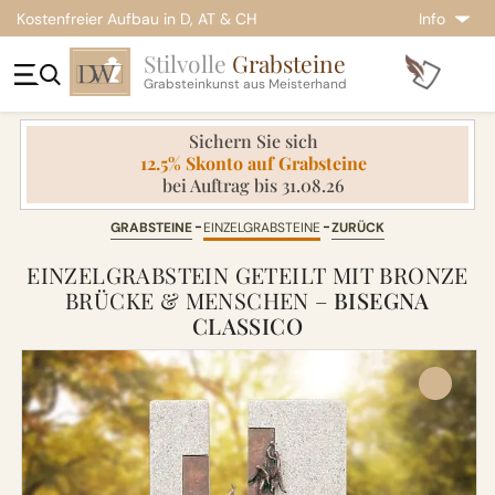
Kostenfreier Aufbau in D, AT & CH
Info
Stilvolle
Grabsteine
Grabsteinkunst aus Meisterhand
Sichern Sie sich
12.5% Skonto auf Grabsteine
bei Auftrag bis 31.08.26
GRABSTEINE
EINZELGRABSTEINE
ZURÜCK
EINZELGRABSTEIN GETEILT MIT BRONZE
BRÜCKE & MENSCHEN –
BISEGNA
CLASSICO